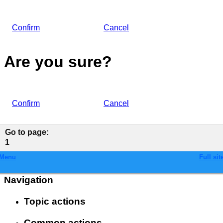
Confirm
Cancel
Are you sure?
Confirm
Cancel
Go to page
:
1
Menu
Full sit
Navigation
Topic actions
Common actions