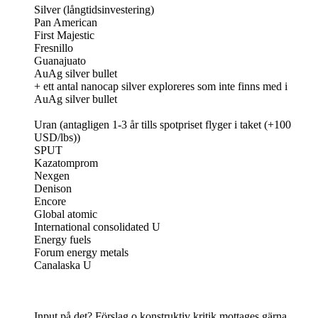
Silver (långtidsinvestering)
Pan American
First Majestic
Fresnillo
Guanajuato
AuAg silver bullet
+ ett antal nanocap silver exploreres som inte finns med i
AuAg silver bullet
Uran (antagligen 1-3 år tills spotpriset flyger i taket (+100
USD/lbs))
SPUT
Kazatomprom
Nexgen
Denison
Encore
Global atomic
International consolidated U
Energy fuels
Forum energy metals
Canalaska U
Input på det? Förslag o konstruktiv kritik mottages gärna.