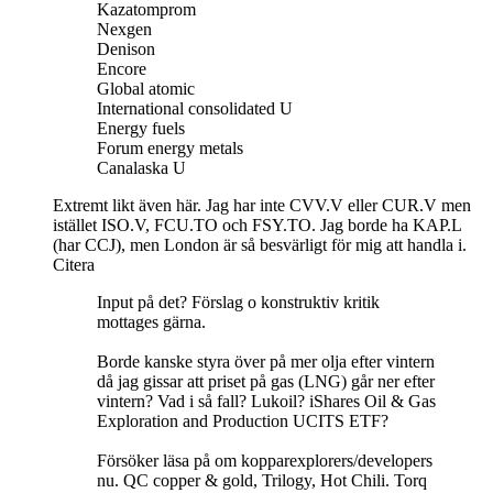
Kazatomprom
Nexgen
Denison
Encore
Global atomic
International consolidated U
Energy fuels
Forum energy metals
Canalaska U
Extremt likt även här. Jag har inte CVV.V eller CUR.V men
istället ISO.V, FCU.TO och FSY.TO. Jag borde ha KAP.L
(har CCJ), men London är så besvärligt för mig att handla i.
Citera
Input på det? Förslag o konstruktiv kritik
mottages gärna.
Borde kanske styra över på mer olja efter vintern
då jag gissar att priset på gas (LNG) går ner efter
vintern? Vad i så fall? Lukoil? iShares Oil & Gas
Exploration and Production UCITS ETF?
Försöker läsa på om kopparexplorers/developers
nu. QC copper & gold, Trilogy, Hot Chili. Torq