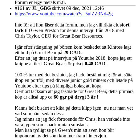
Forum energy metals m.fl.
#161
av
JL_GBG
skrivet 09 dec, 2021 12:46
https://www.youtube.com/watch?v=5uiZZ3Nd-2g
Inte för att hon läser detta forum, men jag vill rikta
ett stort
tack
till Gwen Preston för denna intervju från 2018 med
Chris Taylor, CEO för Great Bear Resources.
Igår efter stängning på börsen kom beskedet att Kinross lagt
ett bud på Great Bear på
29 CAD
.
Efter att jag tittat på intervjun på Youtube 2018, köpte jag ett
knippe aktier i Great Bear för priset
0.48 CAD
.
100 % tur med det beslutet, jag hade bestämt mig för att sätta
ihop en portfölj med diverse junior gold miners och letade på
Youtube efter tips på lämpliga bolag att köpa.
Oerhört tacksam att jag fastnade för Great Bear, detta primära
köp är alltså upp ca
60 ggr på drygt 3 år
!
Känns helt bisarrt att kika på detta klipp igen, nu när man vet
vad som hänt sedan dess.
Jag minns att jag fick förtroende för Chris, han verkade inte
vara typen som snackar utan substans.
Man kan tydligt se på Gwen's min att även hon blir
imponerad av det som kommer fram i intervjun.