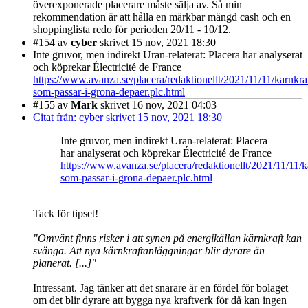
överexponerade placerare måste sälja av. Så min
rekommendation är att hålla en märkbar mängd cash och en
shoppinglista redo för perioden 20/11 - 10/12.
#154
av
cyber
skrivet 15 nov, 2021 18:30
Inte gruvor, men indirekt Uran-relaterat: Placera har analyserat
och köprekar Électricité de France
https://www.avanza.se/placera/redaktionellt/2021/11/11/karnkra
som-passar-i-grona-depaer.plc.html
#155
av
Mark
skrivet 16 nov, 2021 04:03
Citat från: cyber skrivet 15 nov, 2021 18:30
Inte gruvor, men indirekt Uran-relaterat: Placera
har analyserat och köprekar Électricité de France
https://www.avanza.se/placera/redaktionellt/2021/11/11/k
som-passar-i-grona-depaer.plc.html
Tack för tipset!
"Omvänt finns risker i att synen på energikällan kärnkraft kan
svänga. Att nya kärnkraftanläggningar blir dyrare än
planerat. [...]"
Intressant. Jag tänker att det snarare är en fördel för bolaget
om det blir dyrare att bygga nya kraftverk för då kan ingen