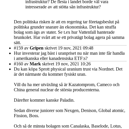
infrastruktur? De flesta i landet borde väl vara
intresserade av att stötta sån infrastruktur?
Den politiska risken är att en regering tar företagsbeslut på
politiska grunder snarare än ekonomiska. Det kan straffa
bolag som ägs av stater. Se t.ex hur Vattenfall hanterade
brunkolet. Har svårt att se ett privatägt bolag agera på samma
sätt.
#159
av
Gripen
skrivet 19 nov, 2021 09:48
Hur investerar jag bäst i uranpriset nu när man inte får handla
i amerikanska eller kanadensiska ETF:s?
#160
av
Mark
skrivet 19 nov, 2021 10:26
Du kan köpa Sprott physical uranium trust via Nordnet. Det
är det närmaste du kommer fysiskt uran.
Vill du ha mer utväxling så är Kazatomprom, Cameco och
China general nuclear de största producenterna.
Därefter kommer kanske Paladin.
Sedan diverse juniorer som Nexgen, Denison, Global atomic,
Fission, Boss.
Och så de minsta bolagen som Canalaska, Baselode, Lotus,