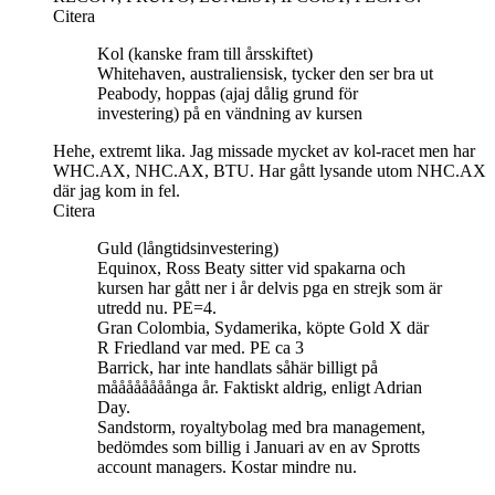
Citera
Kol (kanske fram till årsskiftet)
Whitehaven, australiensisk, tycker den ser bra ut
Peabody, hoppas (ajaj dålig grund för
investering) på en vändning av kursen
Hehe, extremt lika. Jag missade mycket av kol-racet men har
WHC.AX, NHC.AX, BTU. Har gått lysande utom NHC.AX
där jag kom in fel.
Citera
Guld (långtidsinvestering)
Equinox, Ross Beaty sitter vid spakarna och
kursen har gått ner i år delvis pga en strejk som är
utredd nu. PE=4.
Gran Colombia, Sydamerika, köpte Gold X där
R Friedland var med. PE ca 3
Barrick, har inte handlats såhär billigt på
måååååååånga år. Faktiskt aldrig, enligt Adrian
Day.
Sandstorm, royaltybolag med bra management,
bedömdes som billig i Januari av en av Sprotts
account managers. Kostar mindre nu.