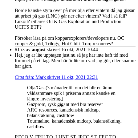
Borde kanske styra över på mer olja efter vintern då jag gissar
att priset på gas (LNG) går ner efter vintern? Vad i så fall?
Lukoil? iShares Oil & Gas Exploration and Production
UCITS ETF?
Försöker läsa på om kopparexplorers/developers nu. QC
copper & gold, Trilogy, Hot Chili. Torq resources?
#153
av
august
skrivet 16 okt, 2021 10:44
Hej, jag är lite upptagen just nu så jag har inte haft tid med
forumet på ett tag. Men här är lite om vad jag gör, eller snarare
har gjort.
Citat från: Mark skrivet 11 okt, 2021 22:31
Olja/Gas (3 månader till om det blir en ännu
våldsammare spik i priserna annars kanske en
längre investering)
Gazprom, rysk gigant med bra reserver
ARC resources, kanadensisk midcap,
balansräkning, cashflow
Tourmaline, kanadensisk midcap, balansräkning,
cashflow
RECO.V, FRU.TO, LUNE.ST, IPCO.ST, FEC.TO.