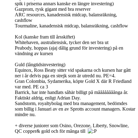
spik i priserna annars kanske en längre investering)
Gazprom, rysk gigant med bra reserver
ARC resources, kanadensisk midcap, balansräkning,
cashflow
Tourmaline, kanadensisk midcap, balansräkning, cashflow
Kol (kanske fram till årsskiftet)
Whitehaven, australiensisk, tycker den ser bra ut
Peabody, hoppas (ajaj dålig grund för investering) på en
vändning av kursen
Guld (långtidsinvestering)
Equinox, Ross Beaty sitter vid spakarna och kursen har gått
ner i år delvis pga en strejk som är utredd nu. PE=4.
Gran Colombia, Sydamerika, köpte Gold X där R Friedland
var med. PE ca 3
Barrick, har inte handlats såhär billigt på måååååååånga år.
Faktiskt aldrig, enligt Adrian Day.
Sandstorm, royaltybolag med bra management, bedömdes
som billig i Januari av en av Sprotts account managers. Kostar
mindre nu.
+ diverse juniorer som Osino, Orezone, Liberty, Snowline,
QC copper& gold och för många till