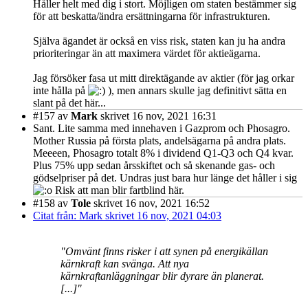
Håller helt med dig i stort. Möjligen om staten bestämmer sig
för att beskatta/ändra ersättningarna för infrastrukturen.
Själva ägandet är också en viss risk, staten kan ju ha andra
prioriteringar än att maximera värdet för aktieägarna.
Jag försöker fasa ut mitt direktägande av aktier (för jag orkar
inte hålla på
), men annars skulle jag definitivt sätta en
slant på det här...
#157
av
Mark
skrivet 16 nov, 2021 16:31
Sant. Lite samma med innehaven i Gazprom och Phosagro.
Mother Russia på första plats, andelsägarna på andra plats.
Meeeen, Phosagro totalt 8% i dividend Q1-Q3 och Q4 kvar.
Plus 75% upp sedan årsskiftet och så skenande gas- och
gödselpriser på det. Undras just bara hur länge det håller i sig
Risk att man blir fartblind här.
#158
av
Tole
skrivet 16 nov, 2021 16:52
Citat från: Mark skrivet 16 nov, 2021 04:03
"Omvänt finns risker i att synen på energikällan
kärnkraft kan svänga. Att nya
kärnkraftanläggningar blir dyrare än planerat.
[...]"