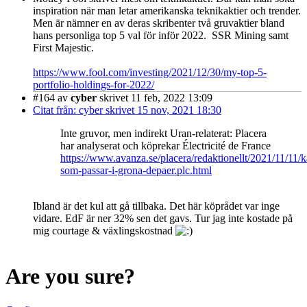
inspiration när man letar amerikanska teknikaktier och trender.
Men är nämner en av deras skribenter två gruvaktier bland
hans personliga top 5 val för inför 2022. SSR Mining samt
First Majestic.
https://www.fool.com/investing/2021/12/30/my-top-5-
portfolio-holdings-for-2022/
#164
av
cyber
skrivet 11 feb, 2022 13:09
Citat från: cyber skrivet 15 nov, 2021 18:30
Inte gruvor, men indirekt Uran-relaterat: Placera
har analyserat och köprekar Électricité de France
https://www.avanza.se/placera/redaktionellt/2021/11/11/k
som-passar-i-grona-depaer.plc.html
Ibland är det kul att gå tillbaka. Det här köprådet var inge
vidare. EdF är ner 32% sen det gavs. Tur jag inte kostade på
mig courtage & växlingskostnad
Are you sure?