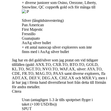
+ diverse juniorer som Osino, Orezone, Liberty,
Snowline, QC copper& gold och för många till
Silver (långtidsinvestering)
Pan American
First Majestic
Fresnillo
Guanajuato
AuAg silver bullet
+ ett antal nanocap silver exploreres som inte
finns med i AuAg silver bullet
Jag har en del guld/silver som jag pratat om vid tidigare
tillfällen (guld: ANX.TO, CXB.TO, BTO.TO, GOLD,
KL.TO, NGT.TO, NVO.TO, WAF.AX, silver: AYA.TO,
CDE, FR.TO, MAG.TO, PAAS samt diverse explorers, ffa
ADT.AX, DEF.V, DEG.AX, CHZ.AX och MXR.V), men i
år har jag i första hand diversifierat bort från detta till förmån
för andra metaller.
Citera
Uran (antagligen 1-3 år tills spotpriset flyger i
taket (+100 USD/lbs))
SPUT