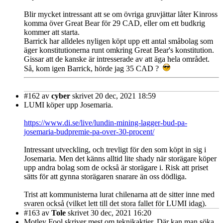
Blir mycket intressant att se om övriga gruvjättar låter Kinross
komma över Great Bear för 29 CAD, eller om ett budkrig
kommer att starta.
Barrick har alldeles nyligen köpt upp ett antal småbolag som
äger konstitutionerna runt omkring Great Bear's konstitution.
Gissar att de kanske är intresserade av att äga hela området.
Så, kom igen Barrick, hörde jag 35 CAD ?
#162
av
cyber
skrivet 20 dec, 2021 18:59
LUMI köper upp Josemaria.
https://www.di.se/live/lundin-mining-lagger-bud-pa-
josemaria-budpremie-pa-over-30-procent/
Intressant utveckling, och trevligt för den som köpt in sig i
Josemaria. Men det känns alltid lite shady när storägare köper
upp andra bolag som de också är storägare i. Risk att priset
sätts för att gynna storägaren snarare än oss dödliga.
Trist att kommunisterna lurat chilenarna att de sitter inne med
svaren också (vilket lett till det stora fallet för LUMI idag).
#163
av
Tole
skrivet 30 dec, 2021 16:20
Motley Fool skriver mest om teknikaktier. Där kan man söka