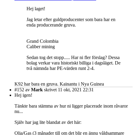
Hej laget!
Jag letar efter guldproducenter som bara har en
enda producerande gruva.
Grand Colombia
Caliber mining
Sedan tog det stopp..... Har ni fler förslag? Dessa
bolag verkar vara historiskt billiga i dagsläget. De
två nämnda har PE-värden runt 2-4.
K92 har bara en gruva. Kainantu i Nya Guinea
#152
av
Mark
skrivet 11 okt, 2021 22:31
Hej igen!
Tänkte bara stämma av hur ni ligger placerade inom råvaror
nu...
Själv har jag lite blandat av det här:
Olja/Gas (3 månader till om det blir en ännu våldsammare