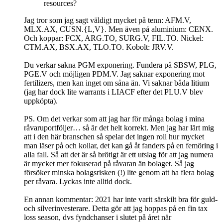
resources?
Jag tror som jag sagt väldigt mycket på tenn: AFM.V,
MLX.AX, CUSN.{L,V}. Men även på aluminium: CENX.
Och koppar: FCX, ARG.TO, SURG.V, FIL.TO. Nickel:
CTM.AX, BSX.AX, TLO.TO. Kobolt: JRV.V.
Du verkar sakna PGM exponering. Fundera på SBSW, PLG,
PGE.V och möjligen PDM.V. Jag saknar exponering mot
fertilizers, men kan inget om såna än. Vi saknar båda litium
(jag har dock lite warrants i LIACF efter det PLU.V blev
uppköpta).
PS. Om det verkar som att jag har för många bolag i mina
råvaruportföljer… så är det helt korrekt. Men jag har lärt mig
att i den här branschen så spelar det ingen roll hur mycket
man läser på och kollar, det kan gå åt fanders på en femöring i
alla fall. Så att det är så brötigt är ett utslag för att jag numera
är mycket mer fokuserad på råvaran än bolaget. Så jag
försöker minska bolagsrisken (!) lite genom att ha flera bolag
per råvara. Lyckas inte alltid dock.
En annan kommentar: 2021 har inte varit särskilt bra för guld-
och silverinvesterare. Detta gör att jag hoppas på en fin tax
loss season, dvs fyndchanser i slutet på året när