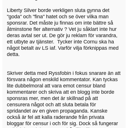
Liberty Silver borde verkligen sluta gynna det
"goda" och "fina" hatet och se över vilka man
sponsrar. Det måste ju finnas om inte bättre så
åtminstone fler alternativ ? Vet ju såklart inte hur
deras avtal ser ut. De gör ju reklam för varandra,
ett utbyte av tjänster. Tycker inte Cornu ska ha
något betalt av LS iaf. Varför vilja förknippas med
detta.
Skriver detta med Ryssfobin i fokus snarare än att
försvara någon enskild kommentator. Kan tyckas
lite dubbelmoral att vara emot censur bland
kommentarer och skriva att en blogg inte borde
sponsras mer, men det är skillnad på att
censurera något och att sluta betala för
spridandet av en given propaganda. Kanske
också är fel att kalla raderande från privata
bloggar för censur i och för sig. Dock så fungerar