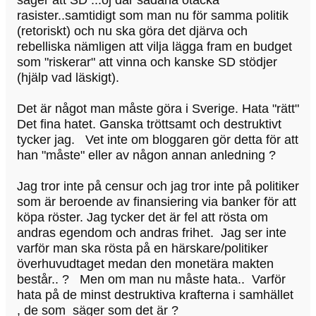
säger att SD ...oj där sådana otäcka
rasister..samtidigt som man nu för samma politik
(retoriskt) och nu ska göra det djärva och
rebelliska nämligen att vilja lägga fram en budget
som "riskerar" att vinna och kanske SD stödjer
(hjälp vad läskigt).
Det är något man måste göra i Sverige. Hata "rätt"
Det fina hatet. Ganska tröttsamt och destruktivt
tycker jag. Vet inte om bloggaren gör detta för att
han "måste" eller av någon annan anledning ?
Jag tror inte på censur och jag tror inte på politiker
som är beroende av finansiering via banker för att
köpa röster. Jag tycker det är fel att rösta om
andras egendom och andras frihet. Jag ser inte
varför man ska rösta på en härskare/politiker
överhuvudtaget medan den monetära makten
består.. ? Men om man nu måste hata.. Varför
hata på de minst destruktiva krafterna i samhället
, de som säger som det är ?