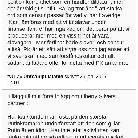
politisk korrekthet som en hårdför diktatur , men
det är väldigt subtilt. Så jag tror ändå att starka
ord som censur passar för vad vi har i Sverige.
Kan jämföras med att vi är slavar under
finanseliten. Vi har inga kedjor , det beror på att vi
producerar mer med en viss frihet åt våra
slavägare. Mer förfinat både slaveri och censur
alltså. PK är ett sätt att styra oss och jag anser att
vi svenskar med samförståndskultur och allt
sådant är lättare offer för detta med PK än andra.
#31
av
Unmanipulatable
skrivet 26 jan, 2017
14:04
Tillägg till mitt förra inlägg om Liberty Silvers
partner :
Här kan/kunde man rösta på den största
Putinkramaren underförstått att den som gillar
Putin är en idiot. Har inte letat aktivt men kan
tänka mig att de säkerligen producerats mycket