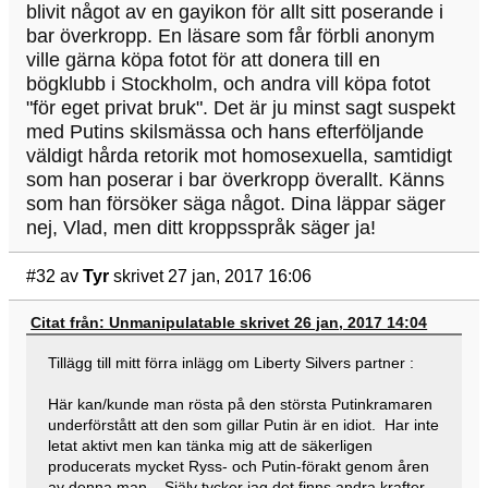
blivit något av en gayikon för allt sitt poserande i
bar överkropp. En läsare som får förbli anonym
ville gärna köpa fotot för att donera till en
bögklubb i Stockholm, och andra vill köpa fotot
"för eget privat bruk". Det är ju minst sagt suspekt
med Putins skilsmässa och hans efterföljande
väldigt hårda retorik mot homosexuella, samtidigt
som han poserar i bar överkropp överallt. Känns
som han försöker säga något. Dina läppar säger
nej, Vlad, men ditt kroppsspråk säger ja!
#32
av
Tyr
skrivet 27 jan, 2017 16:06
Citat från: Unmanipulatable skrivet 26 jan, 2017 14:04
Tillägg till mitt förra inlägg om Liberty Silvers partner :
Här kan/kunde man rösta på den största Putinkramaren
underförstått att den som gillar Putin är en idiot. Har inte
letat aktivt men kan tänka mig att de säkerligen
producerats mycket Ryss- och Putin-förakt genom åren
av denna man. Själv tycker jag det finns andra krafter