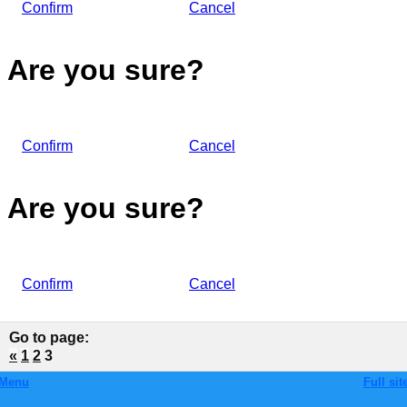
Confirm
Cancel
Are you sure?
Confirm
Cancel
Are you sure?
Confirm
Cancel
Go to page
:
«
1
2
3
Menu
Full sit