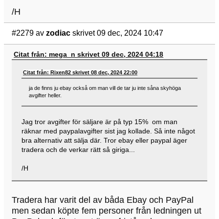
/H
#2279
av
zodiac
skrivet 09 dec, 2024 10:47
Citat från: mega_n skrivet 09 dec, 2024 04:18
Citat från: Rixen82 skrivet 08 dec, 2024 22:00
ja de finns ju ebay också om man vill de tar ju inte såna skyhöga
avgifter heller.
Jag tror avgifter för säljare är på typ 15% om man
räknar med paypalavgifter sist jag kollade. Så inte något
bra alternativ att sälja där. Tror ebay eller paypal äger
tradera och de verkar rätt så giriga...
/H
Tradera har varit del av båda Ebay och PayPal
men sedan köpte fem personer från ledningen ut