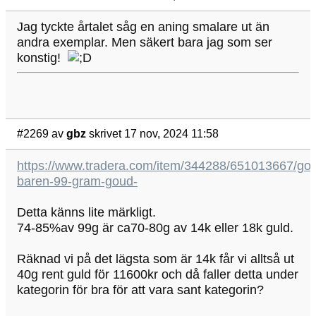
Jag tyckte årtalet såg en aning smalare ut än
andra exemplar. Men säkert bara jag som ser
konstig!
#2269
av
gbz
skrivet 17 nov, 2024 11:58
https://www.tradera.com/item/344288/651013667/go
baren-99-gram-goud-
Detta känns lite märkligt.
74-85%av 99g är ca70-80g av 14k eller 18k guld.
Räknad vi på det lägsta som är 14k får vi alltså ut
40g rent guld för 11600kr och då faller detta under
kategorin för bra för att vara sant kategorin?