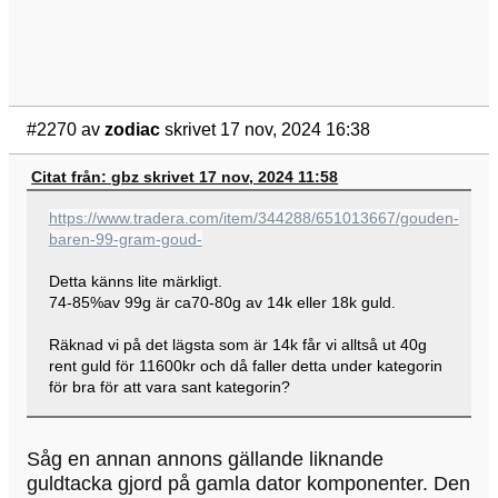
#2270
av
zodiac
skrivet 17 nov, 2024 16:38
Citat från: gbz skrivet 17 nov, 2024 11:58
https://www.tradera.com/item/344288/651013667/gouden-
baren-99-gram-goud-
Detta känns lite märkligt.
74-85%av 99g är ca70-80g av 14k eller 18k guld.
Räknad vi på det lägsta som är 14k får vi alltså ut 40g
rent guld för 11600kr och då faller detta under kategorin
för bra för att vara sant kategorin?
Såg en annan annons gällande liknande
guldtacka gjord på gamla dator komponenter. Den