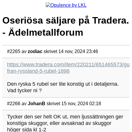
Oseriösa säljare på Tradera.
- Ädelmetallforum
#2265
av
zodiac
skrivet 14 nov, 2024 23:46
https://www.tradera.com/item/220211/651465573/gul
fran-ryssland-5-rubel-1898
Den ryska 5 rubel ser lite konstig ut i detaljerna.
Vad tycker ni ?
#2266
av
JohanB
skrivet 15 nov, 2024 02:18
Tycker den ser helt OK ut, men ljussättningen ger
konstiga skuggor, eller avsaknad av skuggor
höger sida kl 1-2