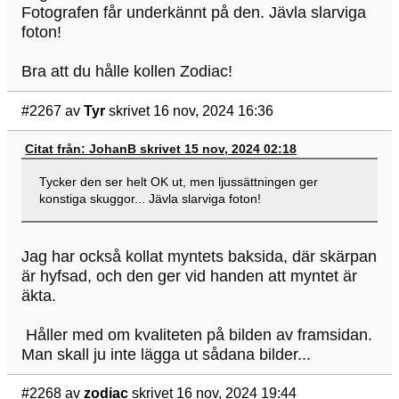
Fotografen får underkännt på den. Jävla slarviga
foton!
Bra att du hålle kollen Zodiac!
#2267
av
Tyr
skrivet 16 nov, 2024 16:36
Citat från: JohanB skrivet 15 nov, 2024 02:18
Tycker den ser helt OK ut, men ljussättningen ger
konstiga skuggor... Jävla slarviga foton!
Jag har också kollat myntets baksida, där skärpan
är hyfsad, och den ger vid handen att myntet är
äkta.
Håller med om kvaliteten på bilden av framsidan.
Man skall ju inte lägga ut sådana bilder...
#2268
av
zodiac
skrivet 16 nov, 2024 19:44