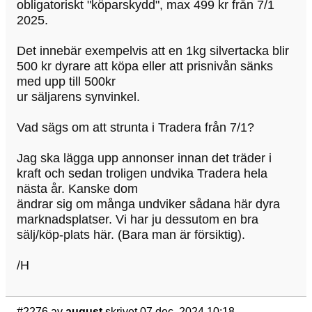
obligatoriskt "köparskydd", max 499 kr från 7/1
2025.
Det innebär exempelvis att en 1kg silvertacka blir
500 kr dyrare att köpa eller att prisnivån sänks
med upp till 500kr
ur säljarens synvinkel.
Vad sägs om att strunta i Tradera från 7/1?
Jag ska lägga upp annonser innan det träder i
kraft och sedan troligen undvika Tradera hela
nästa år. Kanske dom
ändrar sig om många undviker sådana här dyra
marknadsplatser. Vi har ju dessutom en bra
sälj/köp-plats här. (Bara man är försiktig).
/H
#2276
av
august
skrivet 07 dec, 2024 10:18