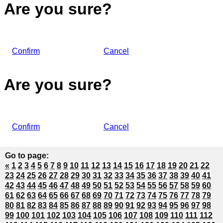
Are you sure?
Confirm
Cancel
Are you sure?
Confirm
Cancel
Go to page
:
«
1
2
3
4
5
6
7
8
9
10
11
12
13
14
15
16
17
18
19
20
21
22
23
24
25
26
27
28
29
30
31
32
33
34
35
36
37
38
39
40
41
42
43
44
45
46
47
48
49
50
51
52
53
54
55
56
57
58
59
60
61
62
63
64
65
66
67
68
69
70
71
72
73
74
75
76
77
78
79
80
81
82
83
84
85
86
87
88
89
90
91
92
93
94
95
96
97
98
99
100
101
102
103
104
105
106
107
108
109
110
111
112