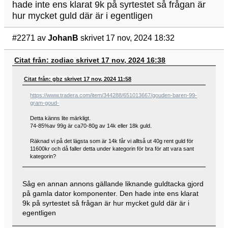
hade inte ens klarat 9k på syrtestet så frågan är
hur mycket guld där är i egentligen
#2271
av
JohanB
skrivet 17 nov, 2024 18:32
Citat från: zodiac skrivet 17 nov, 2024 16:38
Citat från: gbz skrivet 17 nov, 2024 11:58
https://www.tradera.com/item/344288/651013667/gouden-baren-99-
gram-goud-
Detta känns lite märkligt.
74-85%av 99g är ca70-80g av 14k eller 18k guld.
Räknad vi på det lägsta som är 14k får vi alltså ut 40g rent guld för
11600kr och då faller detta under kategorin för bra för att vara sant
kategorin?
Såg en annan annons gällande liknande guldtacka gjord
på gamla dator komponenter. Den hade inte ens klarat
9k på syrtestet så frågan är hur mycket guld där är i
egentligen