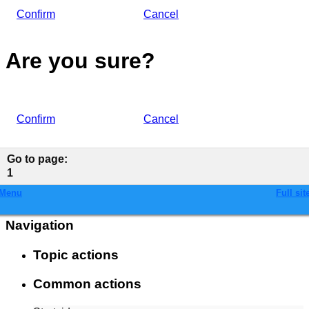
Confirm
Cancel
Are you sure?
Confirm
Cancel
Go to page
:
1
Menu
Full sit
Navigation
Topic actions
Common actions