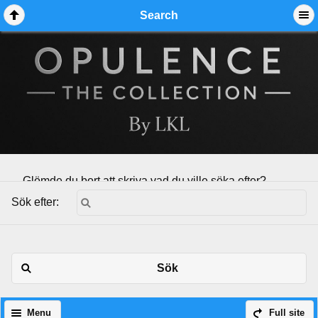
Search
Glömde du bort att skriva vad du ville söka efter?
Sök efter:
Sök
Menu
Full site