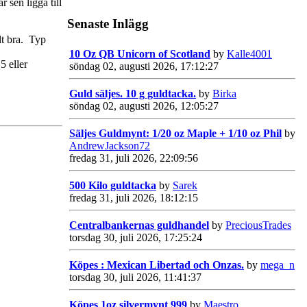
 sen ligga till
Senaste Inlägg
lt bra. Typ
10 Oz QB Unicorn of Scotland
by
Kalle4001
5 eller
söndag 02, augusti 2026, 17:12:27
Guld säljes. 10 g guldtacka.
by
Birka
söndag 02, augusti 2026, 12:05:27
Säljes Guldmynt: 1/20 oz Maple + 1/10 oz Phil
by
AndrewJackson72
fredag 31, juli 2026, 22:09:56
500 Kilo guldtacka
by
Sarek
fredag 31, juli 2026, 18:12:15
Centralbankernas guldhandel
by
PreciousTrades
torsdag 30, juli 2026, 17:25:24
Köpes : Mexican Libertad och Onzas.
by
mega_n
torsdag 30, juli 2026, 11:41:37
Köpes 1oz silvermynt 999
by
Maestro