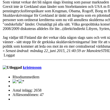
Som väntat verkar det bli någon slags lösning som passar marknaden me
Grexit inte är Grekland utan länder som Storbritannien och USA m fl - m
penningtrycksförespråkare som Krugman, Obama, Rogoff, Borg m fl skr
Skuldavskrivningar för Grekland är tänkt att fungera som en pilotstudi
personer som ordinerat krediterna som nu vill annullera skulderna oc
"ondskefulla" länder. Osmakligt på alla sätt. Vilka geopolitiska kons
2008/2009 diskuteras alldeles för lite...(direkt/indirekt Libyen, Syrien,
Jag vädjar till Finland där det verkar råda någon slags sans och vett n
vänner - sätt stopp för de grekiska skuldavskrivningarna! Inte för att s
politik som kommer att leda oss mot än en mer centraliserad världsma
«
Senast ändrad: måndag 22, juni 2015, 21:40:59 av ManoleteSTH
Loggat
kristensson
Rhodiummedlem
Antal inlägg: 2658
Affärsomdömen: 47