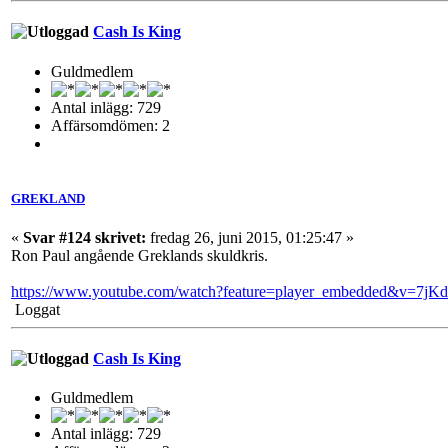
Cash Is King
Guldmedlem
Antal inlägg: 729
Affärsomdömen: 2
GREKLAND
«
Svar #124 skrivet:
fredag 26, juni 2015, 01:25:47 »
Ron Paul angående Greklands skuldkris.
https://www.youtube.com/watch?feature=player_embedded&v=7j
Loggat
Cash Is King
Guldmedlem
Antal inlägg: 729