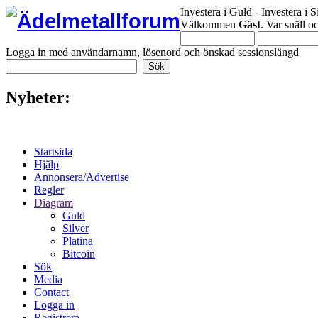
Investera i Guld - Investera i S
Välkommen
Gäst
. Var snäll 
Logga in med användarnamn, lösenord och önskad sessionslängd
Nyheter:
Startsida
Hjälp
Annonsera/Advertise
Regler
Diagram
Guld
Silver
Platina
Bitcoin
Sök
Media
Contact
Logga in
Registrera