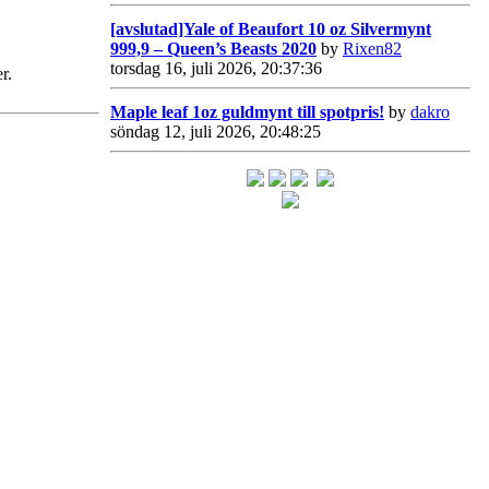
[avslutad]Yale of Beaufort 10 oz Silvermynt
999,9 – Queen’s Beasts 2020
by
Rixen82
torsdag 16, juli 2026, 20:37:36
r.
Maple leaf 1oz guldmynt till spotpris!
by
dakro
söndag 12, juli 2026, 20:48:25