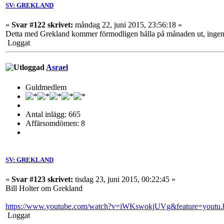
SV: GREKLAND
«
Svar #122 skrivet:
måndag 22, juni 2015, 23:56:18 »
Detta med Grekland kommer förmodligen hålla på månaden ut, ingen part
Loggat
Asrael
Guldmedlem
Antal inlägg: 665
Affärsomdömen: 8
SV: GREKLAND
«
Svar #123 skrivet:
tisdag 23, juni 2015, 00:22:45 »
Bill Holter om Grekland
https://www.youtube.com/watch?v=iWKswokjUVg&feature=youtu.
Loggat