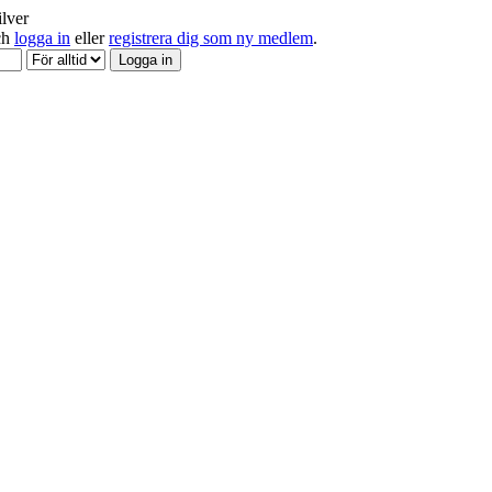
ilver
och
logga in
eller
registrera dig som ny medlem
.