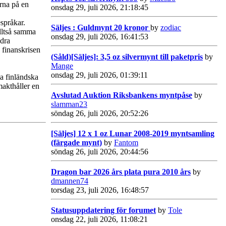
arna på en
onsdag 29, juli 2026, 21:18:45
språkar.
Säljes : Guldmynt 20 kronor
by
zodiac
alltså samma
onsdag 29, juli 2026, 16:41:53
ndra
 finanskrisen
(Såld)[Säljes]: 3,5 oz silvermynt till paketpris
by
Mange
onsdag 29, juli 2026, 01:39:11
la finländska
makthåller en
Avslutad Auktion Riksbankens myntpåse
by
slamman23
söndag 26, juli 2026, 20:52:26
[Säljes] 12 x 1 oz Lunar 2008-2019 myntsamling
(färgade mynt)
by
Fantom
söndag 26, juli 2026, 20:44:56
Dragon bar 2026 års plata pura 2010 års
by
dmannen74
torsdag 23, juli 2026, 16:48:57
Statusuppdatering för forumet
by
Tole
onsdag 22, juli 2026, 11:08:21