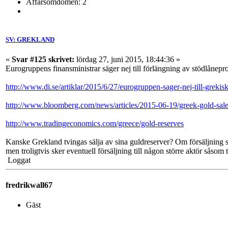
Affärsomdömen: 2
SV: GREKLAND
«
Svar #125 skrivet:
lördag 27, juni 2015, 18:44:36 »
Eurogruppens finansministrar säger nej till förlängning av stödlånep
http://www.di.se/artiklar/2015/6/27/eurogruppen-sager-nej-till-grekis
http://www.bloomberg.com/news/articles/2015-06-19/greek-gold-sale
http://www.tradingeconomics.com/greece/gold-reserves
Kanske Grekland tvingas sälja av sina guldreserver? Om försäljning sk
men troligtvis sker eventuell försäljning till någon större aktör såsom
Loggat
fredrikwall67
Gäst