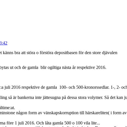
23:42
 känns bra att störa o förstöra depositbasen för den store djävulen
 bytas ut och de gamla blir ogiltiga nästa år respektive 2016.
a juli 2016 respektive de gamla 100- och 500-kronorssedlar. 1-, 2- oc
ng så är bankerna inte jättesugna på dessa stora volymer. Så det kan ju
ltime:at.
instone någon form av vänskapskorruption till härskareliten( i form a
rna före 1 juli 2016. Och låta gamla 500 o 100 vila lite...