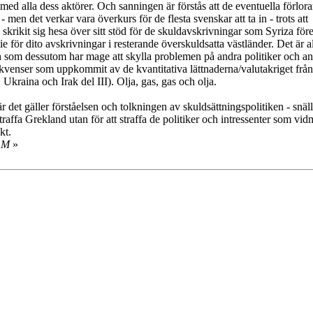
d alla dess aktörer. Och sanningen är förstås att de eventuella förlor
en det verkar vara överkurs för de flesta svenskar att ta in - trots att
ikit sig hesa över sitt stöd för de skuldavskrivningar som Syriza före
e för dito avskrivningar i resterande överskuldsatta västländer. Det är 
h som dessutom har mage att skylla problemen på andra politiker och a
ekvenser som uppkommit av de kvantitativa lättnaderna/valutakriget från
 Ukraina och Irak del III). Olja, gas, gas och olja.
är det gäller förståelsen och tolkningen av skuldsättningspolitiken - snäl
traffa Grekland utan för att straffa de politiker och intressenter som vid
kt.
LM
»