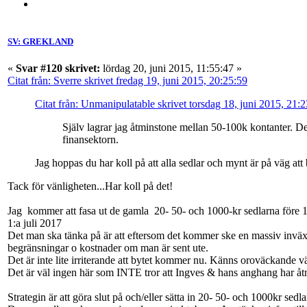
SV: GREKLAND
«
Svar #120 skrivet:
lördag 20, juni 2015, 11:55:47 »
Citat från: Sverre skrivet fredag 19, juni 2015, 20:25:59
Citat från: Unmanipulatable skrivet torsdag 18, juni 2015, 21:
Själv lagrar jag åtminstone mellan 50-100k kontanter. Det
finansektorn.
Jag hoppas du har koll på att alla sedlar och mynt är på väg att
Tack för vänligheten...Har koll på det!
Jag kommer att fasa ut de gamla 20- 50- och 1000-kr sedlarna före 1:
1:a juli 2017
Det man ska tänka på är att eftersom det kommer ske en massiv inväxli
begränsningar o kostnader om man är sent ute.
Det är inte lite irriterande att bytet kommer nu. Känns oroväckande vä
Det är väl ingen här som INTE tror att Ingves & hans anghang har åtm
Strategin är att göra slut på och/eller sätta in 20- 50- och 1000kr sedla