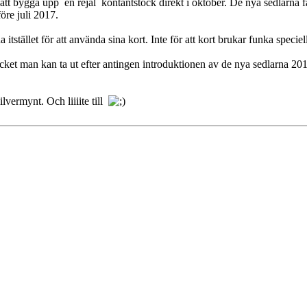
tt bygga upp en rejäl kontantstock direkt i oktober. De nya sedlarna får
öre juli 2017.
stället för att använda sina kort. Inte för att kort brukar funka speciel
mycket man kan ta ut efter antingen introduktionen av de nya sedlarna 201
lvermynt. Och liiiite till