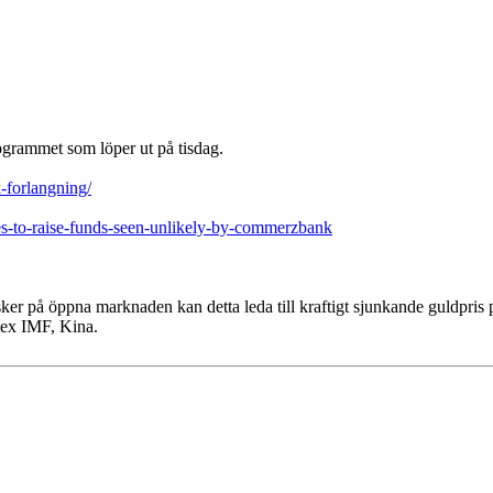
rogrammet som löper ut på tisdag.
k-forlangning/
s-to-raise-funds-seen-unlikely-by-commerzbank
er på öppna marknaden kan detta leda till kraftigt sjunkande guldpris p
 tex IMF, Kina.