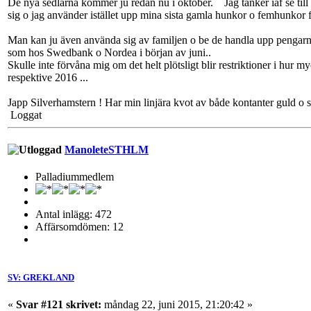
De nya sedlarna kommer ju redan nu i oktober. Jag tänker iaf se till a
sig o jag använder istället upp mina sista gamla hunkor o femhunkor f
Man kan ju även använda sig av familjen o be de handla upp pengarna it
som hos Swedbank o Nordea i början av juni..
Skulle inte förvåna mig om det helt plötsligt blir restriktioner i hur 
respektive 2016 ...
Japp Silverhamstern ! Har min linjära kvot av både kontanter guld o si
Loggat
ManoleteSTHLM
Palladiummedlem
Antal inlägg: 472
Affärsomdömen: 12
SV: GREKLAND
«
Svar #121 skrivet:
måndag 22, juni 2015, 21:20:42 »