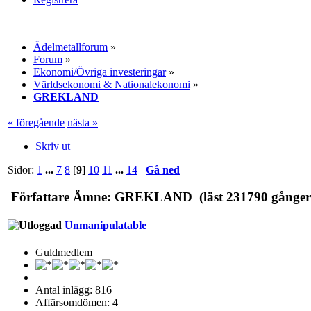
Ädelmetallforum
»
Forum
»
Ekonomi/Övriga investeringar
»
Världsekonomi & Nationalekonomi
»
GREKLAND
« föregående
nästa »
Skriv ut
Sidor:
1
...
7
8
[
9
]
10
11
...
14
Gå ned
Författare
Ämne: GREKLAND (läst 231790 gånger
Unmanipulatable
Guldmedlem
Antal inlägg: 816
Affärsomdömen: 4