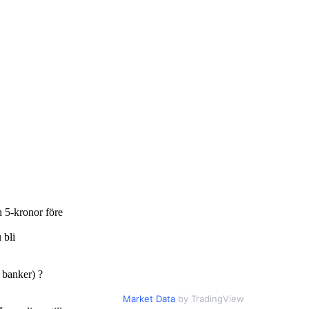
h 5-kronor före
 bli
v banker) ?
Market Data
by TradingView