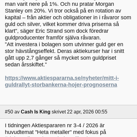
man varit nere på 1%. Och nu pratar Morgan
Stanley om 20%. Vi tror också på en rotation av
kapital – från aktier och obligationer in i råvaror som
guld och silver, vilket kommer driva priserna så
klart”, säger Eric Strand som dock föredrar
guldproducenter framför själva råvaran.
”Att investera i bolagen som utvinner guld ger en
stor hävstångseffekt. Deras aktiekurser har i snitt
gått upp 2,7 gånger så mycket som guldpriset
sedan årsskiftet.”
https://www.aktiespararna.se/nyheter/mitt-i-
guldrallyt-storbankerna-hojer-prognoserna
#50
av
Cash Is King
skrivet 22 apr, 2026 00:55
I tidningen Aktiespararen nr 3-4 / 2026 är
huvudtemat "Heta metaller" med fokus på