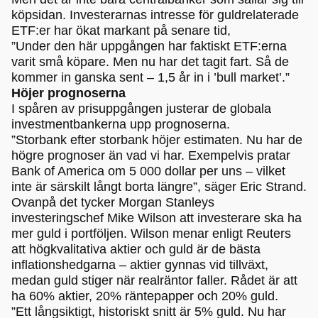
köpsidan. Investerarnas intresse för guldrelaterade
ETF:er har ökat markant på senare tid,
”Under den här uppgången har faktiskt ETF:erna
varit små köpare. Men nu har det tagit fart. Så de
kommer in ganska sent – 1,5 år in i ’bull market’.”
Höjer prognoserna
I spåren av prisuppgången justerar de globala
investmentbankerna upp prognoserna.
”Storbank efter storbank höjer estimaten. Nu har de
högre prognoser än vad vi har. Exempelvis pratar
Bank of America om 5 000 dollar per uns – vilket
inte är särskilt långt borta längre”, säger Eric Strand.
Ovanpå det tycker Morgan Stanleys
investeringschef Mike Wilson att investerare ska ha
mer guld i portföljen. Wilson menar enligt Reuters
att högkvalitativa aktier och guld är de bästa
inflationshedgarna – aktier gynnas vid tillväxt,
medan guld stiger när realräntor faller. Rådet är att
ha 60% aktier, 20% räntepapper och 20% guld.
”Ett långsiktigt, historiskt snitt är 5% guld. Nu har