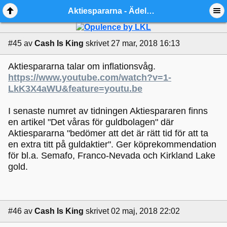
Aktiespararna - Ädelmetallforum
#45
av
Cash Is King
skrivet 27 mar, 2018 16:13
Aktiespararna talar om inflationsvåg.
https://www.youtube.com/watch?v=1-
LkK3X4aWU&feature=youtu.be
I senaste numret av tidningen Aktiespararen finns
en artikel "Det våras för guldbolagen" där
Aktiespararna "bedömer att det är rätt tid för att ta
en extra titt på guldaktier". Ger köprekommendation
för bl.a. Semafo, Franco-Nevada och Kirkland Lake
gold.
#46
av
Cash Is King
skrivet 02 maj, 2018 22:02