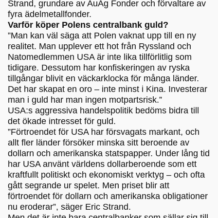
Strand, grundare av AuAg Fonder och förvaltare av
fyra ädelmetallfonder.
Varför köper Polens centralbank guld?
”Man kan väl säga att Polen vaknat upp till en ny
realitet. Man upplever ett hot från Ryssland och
Natomedlemmen USA är inte lika tillförlitlig som
tidigare. Dessutom har konfiskeringen av ryska
tillgångar blivit en väckarklocka för många länder.
Det har skapat en oro – inte minst i Kina. Investerar
man i guld har man ingen motpartsrisk.”
USA:s aggressiva handelspolitik bedöms bidra till
det ökade intresset för guld.
”Förtroendet för USA har försvagats markant, och
allt fler länder försöker minska sitt beroende av
dollarn och amerikanska statspapper. Under lång tid
har USA använt världens dollarberoende som ett
kraftfullt politiskt och ekonomiskt verktyg – och ofta
gått segrande ur spelet. Men priset blir att
förtroendet för dollarn och amerikanska obligationer
nu eroderar”, säger Eric Strand.
Men det är inte bara centralbanker som sällar sig till