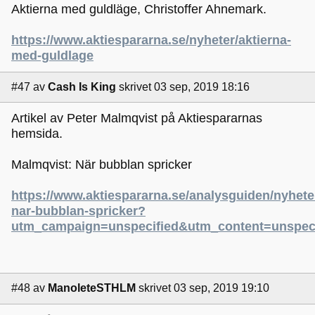
Aktierna med guldläge, Christoffer Ahnemark.
https://www.aktiespararna.se/nyheter/aktierna-
med-guldlage
#47
av
Cash Is King
skrivet 03 sep, 2019 18:16
Artikel av Peter Malmqvist på Aktiespararnas
hemsida.
Malmqvist: När bubblan spricker
https://www.aktiespararna.se/analysguiden/nyhete
nar-bubblan-spricker?
utm_campaign=unspecified&utm_content=unspe
#48
av
ManoleteSTHLM
skrivet 03 sep, 2019 19:10