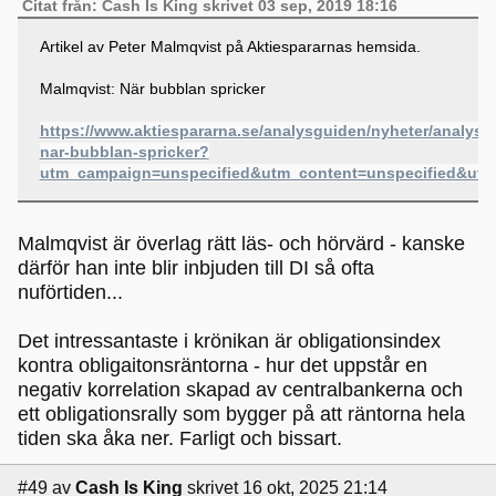
Citat från: Cash Is King skrivet 03 sep, 2019 18:16
Artikel av Peter Malmqvist på Aktiespararnas hemsida.
Malmqvist: När bubblan spricker
https://www.aktiespararna.se/analysguiden/nyheter/analys-
nar-bubblan-spricker?
utm_campaign=unspecified&utm_content=unspecified&ut
Malmqvist är överlag rätt läs- och hörvärd - kanske
därför han inte blir inbjuden till DI så ofta
nuförtiden...
Det intressantaste i krönikan är obligationsindex
kontra obligaitonsräntorna - hur det uppstår en
negativ korrelation skapad av centralbankerna och
ett obligationsrally som bygger på att räntorna hela
tiden ska åka ner. Farligt och bissart.
#49
av
Cash Is King
skrivet 16 okt, 2025 21:14