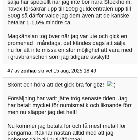
sälja här speciellt när jag inte bor nära Stockholm.
Tavex försäkrar upp till 100g guldcentralen upp till
500g så därför valde jag dem även att de kanske
betalar 1-1,5% mindre ca.
Magkänslan tog över när jag var ute och gick en
promenad i måndags, det kändes dags att sälja
nu för att inte missa en stor möjlighet att vara med
i gruvbranschen som jag tidigare avskytt!
#7
av
zodiac
skrivet 15 aug, 2025 18:49
Skönt och höra att det gick bra för gbz!
Försäljning har varit jätte trög senaste tiden. Jag
har betalt mycket för numismatik och liknande förr
men nu släpper jag det helt!
Nu kommer jag betala för och få mest metall för
pengarna. Räknar nästan alltid med att jag
behöver sälja till butik/företag!