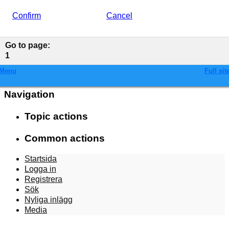
Confirm
Cancel
Go to page
:
1
Menu
Full sit
Navigation
Topic actions
Common actions
Startsida
Logga in
Registrera
Sök
Nyliga inlägg
Media