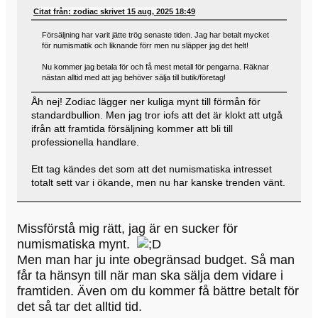
Citat från: zodiac skrivet 15 aug, 2025 18:49
Försäljning har varit jätte trög senaste tiden. Jag har betalt mycket
för numismatik och liknande förr men nu släpper jag det helt!
Nu kommer jag betala för och få mest metall för pengarna. Räknar
nästan alltid med att jag behöver sälja till butik/företag!
Åh nej! Zodiac lägger ner kuliga mynt till förmån för
standardbullion. Men jag tror iofs att det är klokt att utgå
ifrån att framtida försäljning kommer att bli till
professionella handlare.
Ett tag kändes det som att det numismatiska intresset
totalt sett var i ökande, men nu har kanske trenden vänt.
Missförstå mig rätt, jag är en sucker för
numismatiska mynt.
Men man har ju inte obegränsad budget. Så man
får ta hänsyn till när man ska sälja dem vidare i
framtiden. Även om du kommer få bättre betalt för
det så tar det alltid tid.