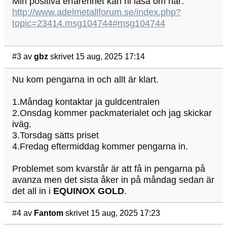
Min positiva erfarenhet kan ni läsa om här:
http://www.adelmetallforum.se/index.php?
topic=23414.msg104744#msg104744
#3
av
gbz
skrivet 15 aug, 2025 17:14
Nu kom pengarna in och allt är klart.
1.Måndag kontaktar ja guldcentralen
2.Onsdag kommer packmaterialet och jag skickar
iväg.
3.Torsdag sätts priset
4.Fredag eftermiddag kommer pengarna in.
Problemet som kvarstår är att få in pengarna på
avanza men det sista åker in på måndag sedan är
det all in i
EQUINOX GOLD
.
#4
av
Fantom
skrivet 15 aug, 2025 17:23