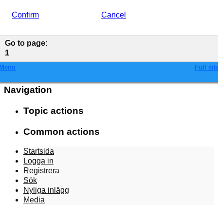
Confirm
Cancel
Go to page
:
1
Menu
Full sit
Navigation
Topic actions
Common actions
Startsida
Logga in
Registrera
Sök
Nyliga inlägg
Media