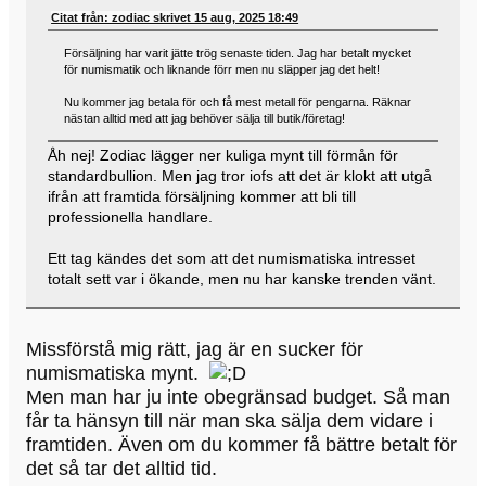
Citat från: zodiac skrivet 15 aug, 2025 18:49
Försäljning har varit jätte trög senaste tiden. Jag har betalt mycket
för numismatik och liknande förr men nu släpper jag det helt!
Nu kommer jag betala för och få mest metall för pengarna. Räknar
nästan alltid med att jag behöver sälja till butik/företag!
Åh nej! Zodiac lägger ner kuliga mynt till förmån för
standardbullion. Men jag tror iofs att det är klokt att utgå
ifrån att framtida försäljning kommer att bli till
professionella handlare.
Ett tag kändes det som att det numismatiska intresset
totalt sett var i ökande, men nu har kanske trenden vänt.
Missförstå mig rätt, jag är en sucker för
numismatiska mynt.
Men man har ju inte obegränsad budget. Så man
får ta hänsyn till när man ska sälja dem vidare i
framtiden. Även om du kommer få bättre betalt för
det så tar det alltid tid.