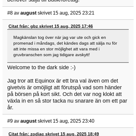
#8
av
august
skrivet 15 aug, 2025 23:21
Citat från: gbz skrivet 15 aug, 2025 17:46
Magkänslan tog över när jag var ute och gick en
promenad i måndags, det kändes dags att sälja nu för
att inte missa en stor möjlighet att vara med i
gruvbranschen som jag tidigare avskytt!
Welcome to the dark side :-)
Jag tror att Equinox är ett bra val även om det
givetvis är omöjligt att förutspå vad som händer
på börsen på kort sikt. Och det var nog klokt att
växla in en så stor tacka nu snarare än om ett par
år.
#9
av
august
skrivet 15 aug, 2025 23:40
Citat från: zodiac skrivet 15 aug, 2025 18:49