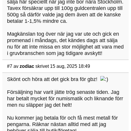
sälja här speciellt när jag inte bor nära Stockholm.
Tavex försäkrar upp till 100g guldcentralen upp till
500g så därför valde jag dem även att de kanske
betalar 1-1,5% mindre ca.
Magkänslan tog över när jag var ute och gick en
promenad i måndags, det kändes dags att sälja
nu för att inte missa en stor möjlighet att vara med
i gruvbranschen som jag tidigare avskytt!
#7
av
zodiac
skrivet 15 aug, 2025 18:49
Skönt och höra att det gick bra för gbz!
Försäljning har varit jätte trög senaste tiden. Jag
har betalt mycket för numismatik och liknande förr
men nu släpper jag det helt!
Nu kommer jag betala för och få mest metall för
pengarna. Räknar nästan alltid med att jag
behöver sälja till butik/företag!