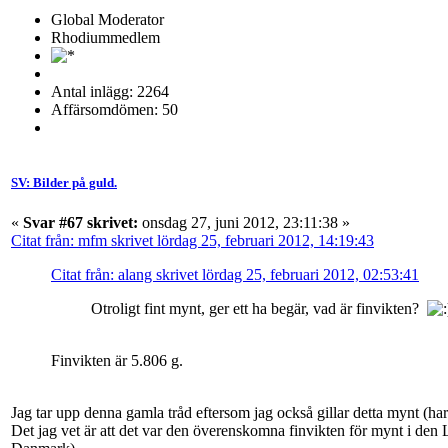
Global Moderator
Rhodiummedlem
Antal inlägg: 2264
Affärsomdömen: 50
SV: Bilder på guld.
«
Svar #67 skrivet:
onsdag 27, juni 2012, 23:11:38 »
Citat från: mfm skrivet lördag 25, februari 2012, 14:19:43
Citat från: alang skrivet lördag 25, februari 2012, 02:53:41
Otroligt fint mynt, ger ett ha begär, vad är finvikten?
Finvikten är 5.806 g.
Jag tar upp denna gamla tråd eftersom jag också gillar detta mynt (ha
Det jag vet är att det var den överenskomna finvikten för mynt i de