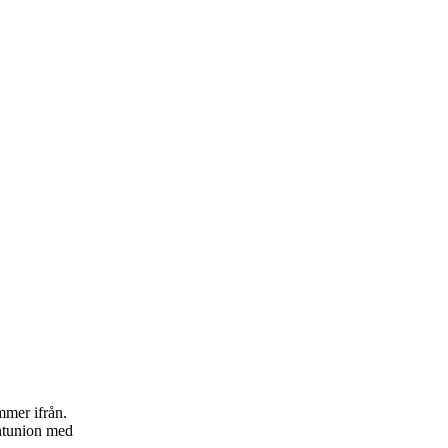
mmer ifrån.
yntunion med