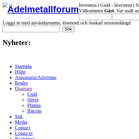
Investera i Guld - Investera i S
Välkommen
Gäst
. Var snäll 
Logga in med användarnamn, lösenord och önskad sessionslängd
Nyheter:
Startsida
Hjälp
Annonsera/Advertise
Regler
Diagram
Guld
Silver
Platina
Bitcoin
Sök
Media
Contact
Logga in
Registrera