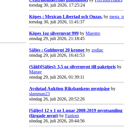
torsdag 30, juli 2026, 17:25:24
Köpes : Mexican Libertad och Onzas.
by
mega_n
torsdag 30, juli 2026, 11:41:37
Köpes 1oz silvermynt 999
by
Maestro
onsdag 29, juli 2026, 21:18:45
Säljes : Guldmynt 20 kronor
by
zodiac
onsdag 29, juli 2026, 16:41:53
(Såld)[Säljes]: 3,5 oz silvermynt till paketpris
by
Mange
onsdag 29, juli 2026, 01:39:11
Avslutad Auktion Riksbankens myntpåse
by
slamman23
söndag 26, juli 2026, 20:52:26
[Säljes] 12 x 1 oz Lunar 2008-2019 myntsamling
(färgade mynt)
by
Fantom
söndag 26, juli 2026, 20:44:56