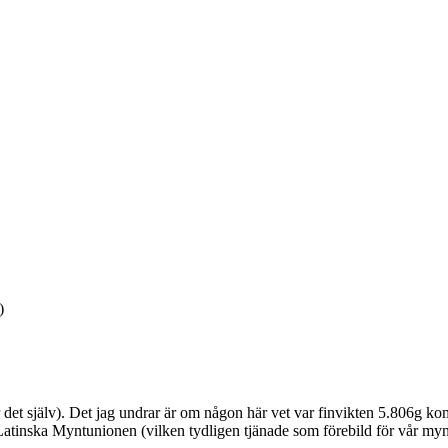
r det själv). Det jag undrar är om någon här vet var finvikten 5.806g ko
n Latinska Myntunionen (vilken tydligen tjänade som förebild för vår m