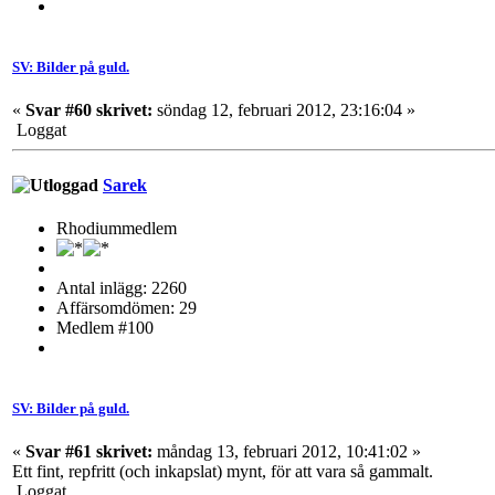
SV: Bilder på guld.
«
Svar #60 skrivet:
söndag 12, februari 2012, 23:16:04 »
Loggat
Sarek
Rhodiummedlem
Antal inlägg: 2260
Affärsomdömen: 29
Medlem #100
SV: Bilder på guld.
«
Svar #61 skrivet:
måndag 13, februari 2012, 10:41:02 »
Ett fint, repfritt (och inkapslat) mynt, för att vara så gammalt.
Loggat