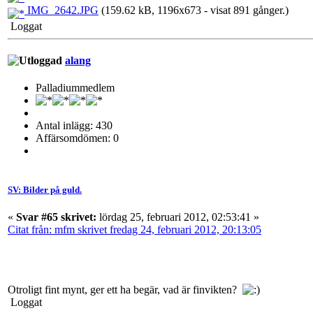
IMG_2642.JPG
(159.62 kB, 1196x673 - visat 891 gånger.)
Loggat
alang
Palladiummedlem
Antal inlägg: 430
Affärsomdömen: 0
SV: Bilder på guld.
«
Svar #65 skrivet:
lördag 25, februari 2012, 02:53:41 »
Citat från: mfm skrivet fredag 24, februari 2012, 20:13:05
Otroligt fint mynt, ger ett ha begär, vad är finvikten?
Loggat