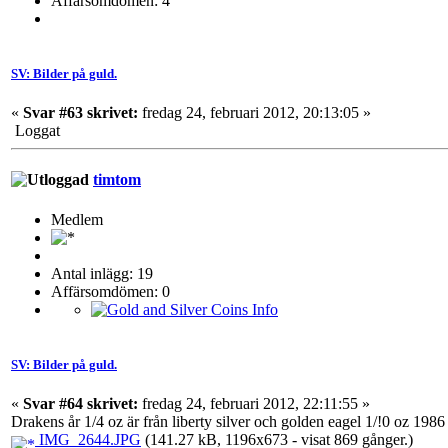
Affärsomdömen: 4
SV: Bilder på guld.
«
Svar #63 skrivet:
fredag 24, februari 2012, 20:13:05 »
Loggat
timtom
Medlem
Antal inlägg: 19
Affärsomdömen: 0
SV: Bilder på guld.
«
Svar #64 skrivet:
fredag 24, februari 2012, 22:11:55 »
Drakens år 1/4 oz är från liberty silver och golden eagel 1/!0 oz 1986 
IMG_2644.JPG
(141.27 kB, 1196x673 - visat 869 gånger.)