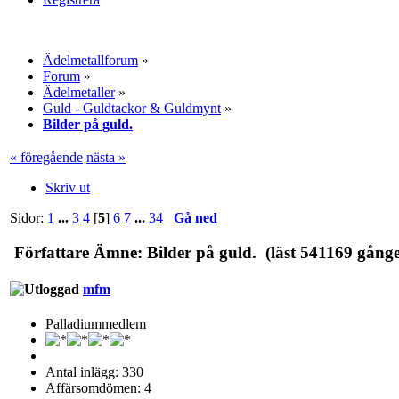
Ädelmetallforum
»
Forum
»
Ädelmetaller
»
Guld - Guldtackor & Guldmynt
»
Bilder på guld.
« föregående
nästa »
Skriv ut
Sidor:
1
...
3
4
[
5
]
6
7
...
34
Gå ned
Författare
Ämne: Bilder på guld. (läst 541169 gånge
mfm
Palladiummedlem
Antal inlägg: 330
Affärsomdömen: 4