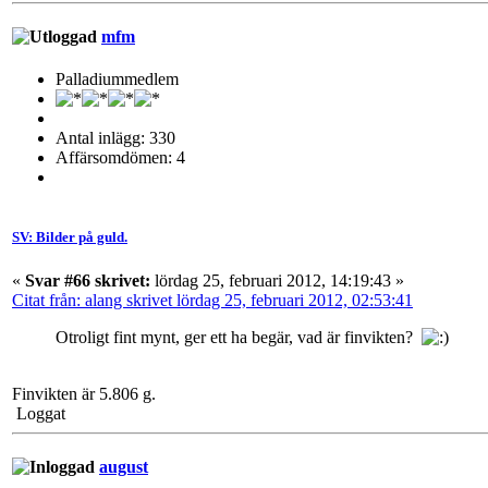
mfm
Palladiummedlem
Antal inlägg: 330
Affärsomdömen: 4
SV: Bilder på guld.
«
Svar #66 skrivet:
lördag 25, februari 2012, 14:19:43 »
Citat från: alang skrivet lördag 25, februari 2012, 02:53:41
Otroligt fint mynt, ger ett ha begär, vad är finvikten?
Finvikten är 5.806 g.
Loggat
august