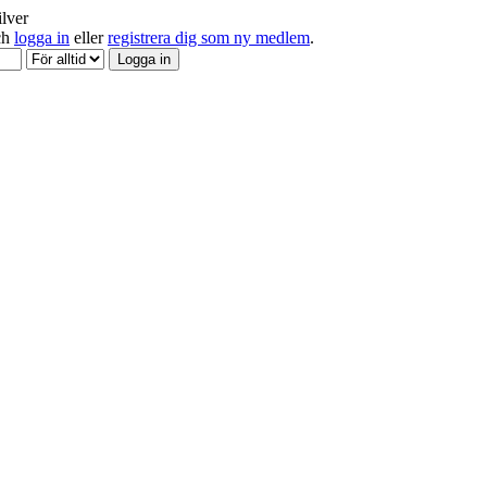
ilver
och
logga in
eller
registrera dig som ny medlem
.