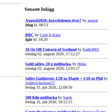
Senaste Inlägg
Augusti2026: korrektionen över?
by
august
Idag
kl. 08:53
BBC
by
Cash Is King
Igår
kl. 18:29
10 Oz QB Unicorn of Scotland
by
Kalle4001
söndag 02, augusti 2026, 17:12:27
Guld säljes. 10 g guldtacka.
by
Birka
söndag 02, augusti 2026, 12:05:27
Säljes Guldmynt: 1/20 oz Maple + 1/10 oz Phil
by
AndrewJackson72
fredag 31, juli 2026, 22:09:56
500 Kilo guldtacka
by
Sarek
fredag 31, juli 2026, 18:12:15
Centralbankernas guldhandel
by
PreciousTrades