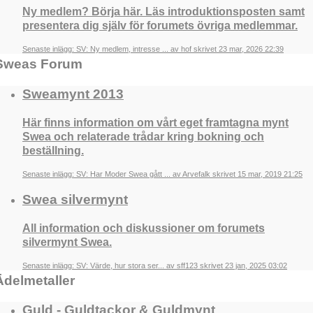
Ny medlem? Börja här. Läs introduktionsposten samt
presentera dig själv för forumets övriga medlemmar.
Senaste inlägg: SV: Ny medlem, intresse ... av hof skrivet 23 mar, 2026 22:39
Sweas Forum
Sweamynt 2013
Här finns information om vårt eget framtagna mynt
Swea och relaterade trådar kring bokning och
beställning.
Senaste inlägg: SV: Har Moder Swea gått ... av Arvefalk skrivet 15 mar, 2019 21:25
Swea silvermynt
All information och diskussioner om forumets
silvermynt Swea.
Senaste inlägg: SV: Värde, hur stora ser... av sff123 skrivet 23 jan, 2025 03:02
Ädelmetaller
Guld - Guldtackor & Guldmynt