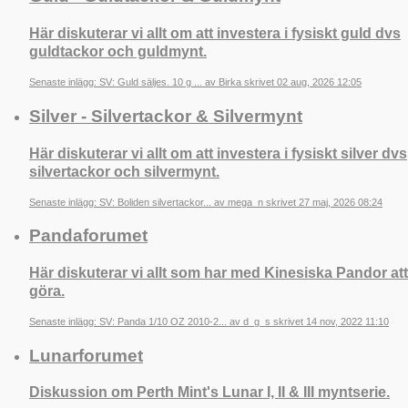
Här diskuterar vi allt om att investera i fysiskt guld dvs
guldtackor och guldmynt.
Senaste inlägg: SV: Guld säljes. 10 g ... av Birka skrivet 02 aug, 2026 12:05
Silver - Silvertackor & Silvermynt
Här diskuterar vi allt om att investera i fysiskt silver dvs
silvertackor och silvermynt.
Senaste inlägg: SV: Boliden silvertackor... av mega_n skrivet 27 maj, 2026 08:24
Pandaforumet
Här diskuterar vi allt som har med Kinesiska Pandor att
göra.
Senaste inlägg: SV: Panda 1/10 OZ 2010-2... av d_g_s skrivet 14 nov, 2022 11:10
Lunarforumet
Diskussion om Perth Mint's Lunar I, II & III myntserie.