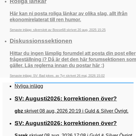
Roliga länkar
Här kan ni posta roliga länkar av olika slag, allt ifrån
ekonomirelaterat till ren humor.
Senaste inlägg: silverslott av Bosse68 skrivet 20 aug, 2025 15:25
Diskussionssektionen
Hittar du ingen lämplig forumdel att posta din post eller
frågeställning i? Då är det den här forumsektionen so
gäller. Läs reglerna innan du postar här ;)
Senaste inlägg: SV: Bad jokes. av Tyr skrivet 26 maj, 2026 15:02
Nyliga inlägg
SV: Augusti2026: korrektionen över?
gbz
skrivet 08 aug, 2026 20:19 i Guld & Silver Övrigt.
SV: Augusti2026: korrektionen över?
Sarek
skrivet 08 aug, 2026 17:08 i Guld & Silver Övrigt.