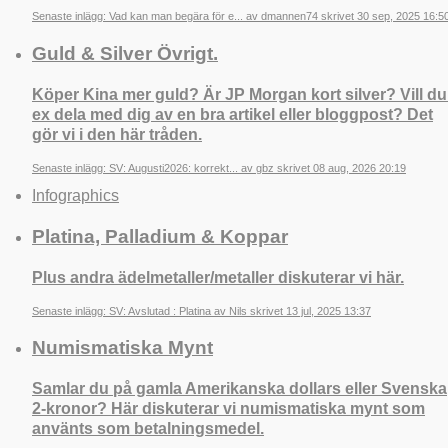
Senaste inlägg: Vad kan man begära för e... av dmannen74 skrivet 30 sep, 2025 16:5
Guld & Silver Övrigt.
Köper Kina mer guld? Är JP Morgan kort silver? Vill du
ex dela med dig av en bra artikel eller bloggpost? Det
gör vi i den här tråden.
Senaste inlägg: SV: Augusti2026: korrekt... av gbz skrivet 08 aug, 2026 20:19
Infographics
Platina, Palladium & Koppar
Plus andra ädelmetaller/metaller diskuterar vi här.
Senaste inlägg: SV: Avslutad : Platina av Nils skrivet 13 jul, 2025 13:37
Numismatiska Mynt
Samlar du på gamla Amerikanska dollars eller Svenska
2-kronor? Här diskuterar vi numismatiska mynt som
använts som betalningsmedel.