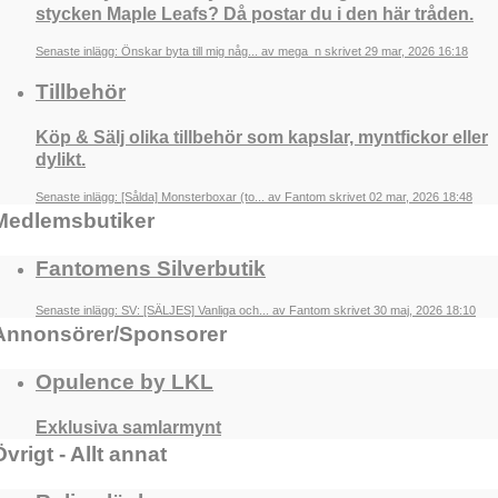
stycken Maple Leafs? Då postar du i den här tråden.
Senaste inlägg: Önskar byta till mig någ... av mega_n skrivet 29 mar, 2026 16:18
Tillbehör
Köp & Sälj olika tillbehör som kapslar, myntfickor eller
dylikt.
Senaste inlägg: [Sålda] Monsterboxar (to... av Fantom skrivet 02 mar, 2026 18:48
Medlemsbutiker
Fantomens Silverbutik
Senaste inlägg: SV: [SÄLJES] Vanliga och... av Fantom skrivet 30 maj, 2026 18:10
Annonsörer/Sponsorer
Opulence by LKL
Exklusiva samlarmynt
Övrigt - Allt annat