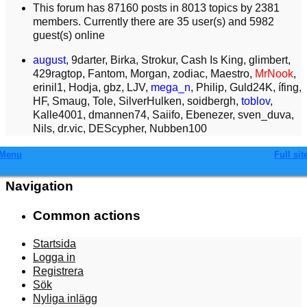
This forum has 87160 posts in 8013 topics by 2381
members. Currently there are 35 user(s) and 5982
guest(s) online
august
,
9darter
,
Birka
,
Strokur
,
Cash Is King
,
glimbert
,
429ragtop
,
Fantom
,
Morgan
,
zodiac
,
Maestro
,
MrNook
,
erinil1
,
Hodja
,
gbz
,
LJV
,
mega_n
,
Philip
,
Guld24K
,
ífing
,
HF
,
Smaug
,
Tole
,
SilverHulken
,
soidbergh
,
toblov
,
Kalle4001
,
dmannen74
,
Saiifo
,
Ebenezer
,
sven_duva
,
Nils
,
dr.vic
,
DEScypher
,
Nubben100
Menu
Full sit
Navigation
Common actions
Startsida
Logga in
Registrera
Sök
Nyliga inlägg