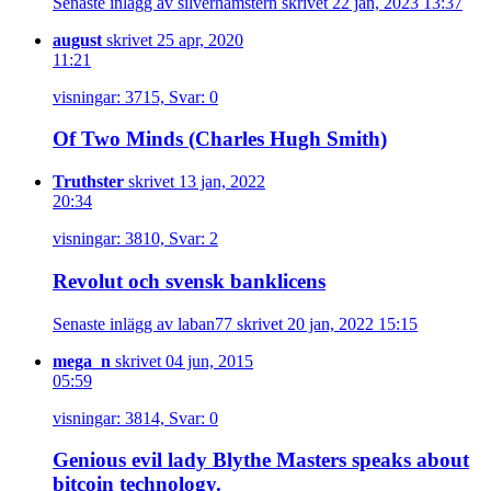
Senaste inlägg av silverhamstern skrivet 22 jan, 2023 13:37
august
skrivet 25 apr, 2020
11:21
visningar: 3715, Svar: 0
Of Two Minds (Charles Hugh Smith)
Truthster
skrivet 13 jan, 2022
20:34
visningar: 3810, Svar: 2
Revolut och svensk banklicens
Senaste inlägg av laban77 skrivet 20 jan, 2022 15:15
mega_n
skrivet 04 jun, 2015
05:59
visningar: 3814, Svar: 0
Genious evil lady Blythe Masters speaks about
bitcoin technology.