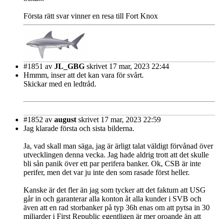
Första rätt svar vinner en resa till Fort Knox
#1851
av
JL_GBG
skrivet 17 mar, 2023 22:44
Hmmm, inser att det kan vara för svårt.
Skickar med en ledtråd.
#1852
av
august
skrivet 17 mar, 2023 22:59
Jag klarade första och sista bilderna.
Ja, vad skall man säga, jag är ärligt talat väldigt förvånad över
utvecklingen denna vecka. Jag hade aldrig trott att det skulle
bli sån panik över ett par perifera banker. Ok, CSB är inte
perifer, men det var ju inte den som rasade först heller.
Kanske är det fler än jag som tycker att det faktum att USG
går in och garanterar alla konton åt alla kunder i SVB och
även att en rad storbanker på typ 36h enas om att pytsa in 30
miljarder i First Republic egentligen är mer oroande än att