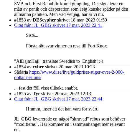
SVB och First Republic kom i gungning. Det signalerar ett
mått av panik och desperation som i sig kanske späder på den
allmänna paniken. Men vad vet jag, här är vi nu.
#1853
av
DEScypher
skrivet 18 mar, 2023 01:50
Citat från: JL_GBG skrivet 17 mar, 2023 22:41
Sista...
Första rätt svar vinner en resa till Fort Knox
"ÅlDajmHaj!" translate Swedish to English! ;-)
#1854
av
cyber
skrivet 20 mar, 2023 10:23
Sådärja
https://www.di.se/live/guldpriset-stiger-over-2-000-
dollar-per-uns/
... fast det föll visst tillbaka snabbt.
#1855
av
Tyr
skrivet 20 mar, 2023 12:13
Citat från: JL_GBG skrivet 17 mar, 2023 22:44
Hmmm, inser att det kan vara för svårt.
JL_GBG levererade en något "skruvad" rebus som behöver
"modifieras". Här kommer en i sammanhanget mer relevant
en.