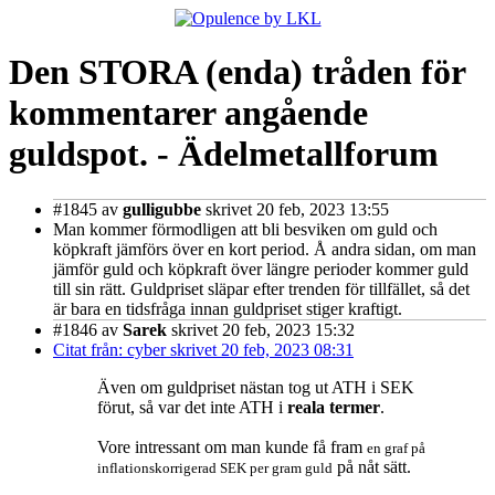
Den STORA (enda) tråden för
kommentarer angående
guldspot. - Ädelmetallforum
#1845
av
gulligubbe
skrivet 20 feb, 2023 13:55
Man kommer förmodligen att bli besviken om guld och
köpkraft jämförs över en kort period. Å andra sidan, om man
jämför guld och köpkraft över längre perioder kommer guld
till sin rätt. Guldpriset släpar efter trenden för tillfället, så det
är bara en tidsfråga innan guldpriset stiger kraftigt.
#1846
av
Sarek
skrivet 20 feb, 2023 15:32
Citat från: cyber skrivet 20 feb, 2023 08:31
Även om guldpriset nästan tog ut ATH i SEK
förut, så var det inte ATH i
reala termer
.
Vore intressant om man kunde få fram
en graf på
på nåt sätt.
inflationskorrigerad SEK per gram guld