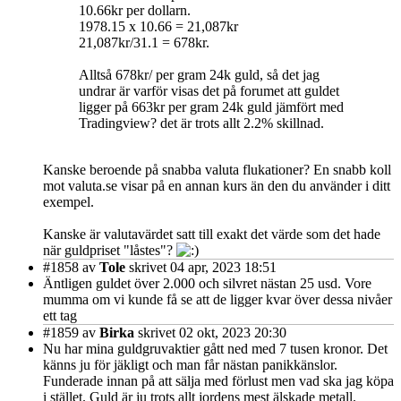
10.66kr per dollarn.
1978.15 x 10.66 = 21,087kr
21,087kr/31.1 = 678kr.
Alltså 678kr/ per gram 24k guld, så det jag
undrar är varför visas det på forumet att guldet
ligger på 663kr per gram 24k guld jämfört med
Tradingview? det är trots allt 2.2% skillnad.
Kanske beroende på snabba valuta flukationer? En snabb koll
mot valuta.se visar på en annan kurs än den du använder i ditt
exempel.
Kanske är valutavärdet satt till exakt det värde som det hade
när guldpriset "låstes"?
#1858
av
Tole
skrivet 04 apr, 2023 18:51
Äntligen guldet över 2.000 och silvret nästan 25 usd. Vore
mumma om vi kunde få se att de ligger kvar över dessa nivåer
ett tag
#1859
av
Birka
skrivet 02 okt, 2023 20:30
Nu har mina guldgruvaktier gått ned med 7 tusen kronor. Det
känns ju för jäkligt och man får nästan panikkänslor.
Funderade innan på att sälja med förlust men vad ska jag köpa
i stället. Guld är ju trots allt jordens mest älskade metall.