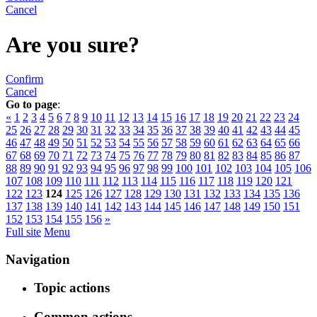
Cancel
Are you sure?
Confirm
Cancel
Go to page
:
«
1
2
3
4
5
6
7
8
9
10
11
12
13
14
15
16
17
18
19
20
21
22
23
24
25
26
27
28
29
30
31
32
33
34
35
36
37
38
39
40
41
42
43
44
45
46
47
48
49
50
51
52
53
54
55
56
57
58
59
60
61
62
63
64
65
66
67
68
69
70
71
72
73
74
75
76
77
78
79
80
81
82
83
84
85
86
87
88
89
90
91
92
93
94
95
96
97
98
99
100
101
102
103
104
105
106
107
108
109
110
111
112
113
114
115
116
117
118
119
120
121
122
123
124
125
126
127
128
129
130
131
132
133
134
135
136
137
138
139
140
141
142
143
144
145
146
147
148
149
150
151
152
153
154
155
156
»
Full site
Menu
Navigation
Topic actions
Common actions