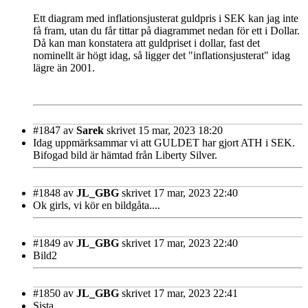
Ett diagram med inflationsjusterat guldpris i SEK kan jag inte
få fram, utan du får tittar på diagrammet nedan för ett i Dollar.
Då kan man konstatera att guldpriset i dollar, fast det
nominellt är högt idag, så ligger det "inflationsjusterat" idag
lägre än 2001.
#1847
av
Sarek
skrivet 15 mar, 2023 18:20
Idag uppmärksammar vi att GULDET har gjort ATH i SEK.
Bifogad bild är hämtad från Liberty Silver.
#1848
av
JL_GBG
skrivet 17 mar, 2023 22:40
Ok girls, vi kör en bildgåta....
#1849
av
JL_GBG
skrivet 17 mar, 2023 22:40
Bild2
#1850
av
JL_GBG
skrivet 17 mar, 2023 22:41
Sista...