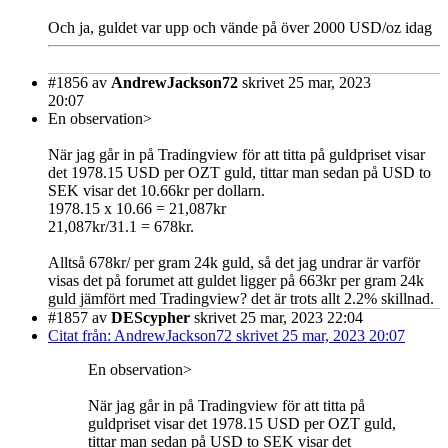
Och ja, guldet var upp och vände på över 2000 USD/oz idag
#1856
av
AndrewJackson72
skrivet 25 mar, 2023
20:07
En observation>
När jag går in på Tradingview för att titta på guldpriset visar
det 1978.15 USD per OZT guld, tittar man sedan på USD to
SEK visar det 10.66kr per dollarn.
1978.15 x 10.66 = 21,087kr
21,087kr/31.1 = 678kr.
Alltså 678kr/ per gram 24k guld, så det jag undrar är varför
visas det på forumet att guldet ligger på 663kr per gram 24k
guld jämfört med Tradingview? det är trots allt 2.2% skillnad.
#1857
av
DEScypher
skrivet 25 mar, 2023 22:04
Citat från: AndrewJackson72 skrivet 25 mar, 2023 20:07
En observation>
När jag går in på Tradingview för att titta på
guldpriset visar det 1978.15 USD per OZT guld,
tittar man sedan på USD to SEK visar det