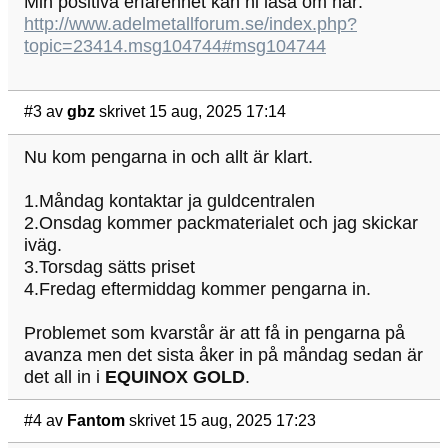
Min positiva erfarenhet kan ni läsa om här:
http://www.adelmetallforum.se/index.php?
topic=23414.msg104744#msg104744
#3
av
gbz
skrivet 15 aug, 2025 17:14
Nu kom pengarna in och allt är klart.
1.Måndag kontaktar ja guldcentralen
2.Onsdag kommer packmaterialet och jag skickar
iväg.
3.Torsdag sätts priset
4.Fredag eftermiddag kommer pengarna in.
Problemet som kvarstår är att få in pengarna på
avanza men det sista åker in på måndag sedan är
det all in i
EQUINOX GOLD
.
#4
av
Fantom
skrivet 15 aug, 2025 17:23