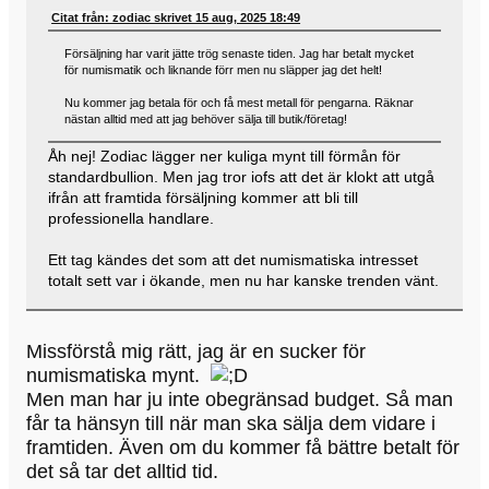
Citat från: zodiac skrivet 15 aug, 2025 18:49
Försäljning har varit jätte trög senaste tiden. Jag har betalt mycket
för numismatik och liknande förr men nu släpper jag det helt!
Nu kommer jag betala för och få mest metall för pengarna. Räknar
nästan alltid med att jag behöver sälja till butik/företag!
Åh nej! Zodiac lägger ner kuliga mynt till förmån för
standardbullion. Men jag tror iofs att det är klokt att utgå
ifrån att framtida försäljning kommer att bli till
professionella handlare.
Ett tag kändes det som att det numismatiska intresset
totalt sett var i ökande, men nu har kanske trenden vänt.
Missförstå mig rätt, jag är en sucker för
numismatiska mynt.
Men man har ju inte obegränsad budget. Så man
får ta hänsyn till när man ska sälja dem vidare i
framtiden. Även om du kommer få bättre betalt för
det så tar det alltid tid.