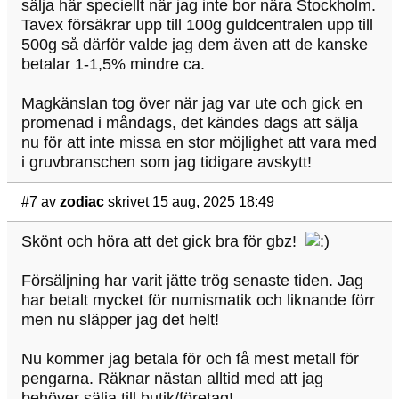
sälja här speciellt när jag inte bor nära Stockholm.
Tavex försäkrar upp till 100g guldcentralen upp till
500g så därför valde jag dem även att de kanske
betalar 1-1,5% mindre ca.
Magkänslan tog över när jag var ute och gick en
promenad i måndags, det kändes dags att sälja
nu för att inte missa en stor möjlighet att vara med
i gruvbranschen som jag tidigare avskytt!
#7
av
zodiac
skrivet 15 aug, 2025 18:49
Skönt och höra att det gick bra för gbz!
Försäljning har varit jätte trög senaste tiden. Jag
har betalt mycket för numismatik och liknande förr
men nu släpper jag det helt!
Nu kommer jag betala för och få mest metall för
pengarna. Räknar nästan alltid med att jag
behöver sälja till butik/företag!