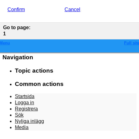
Confirm
Cancel
Go to page
:
1
Menu
Full sit
Navigation
Topic actions
Common actions
Startsida
Logga in
Registrera
Sök
Nyliga inlägg
Media