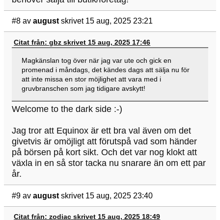
#8
av
august
skrivet 15 aug, 2025 23:21
Citat från: gbz skrivet 15 aug, 2025 17:46
Magkänslan tog över när jag var ute och gick en
promenad i måndags, det kändes dags att sälja nu för
att inte missa en stor möjlighet att vara med i
gruvbranschen som jag tidigare avskytt!
Welcome to the dark side :-)
Jag tror att Equinox är ett bra val även om det
givetvis är omöjligt att förutspå vad som händer
på börsen på kort sikt. Och det var nog klokt att
växla in en så stor tacka nu snarare än om ett par
år.
#9
av
august
skrivet 15 aug, 2025 23:40
Citat från: zodiac skrivet 15 aug, 2025 18:49