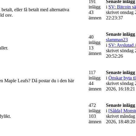
191
Senaste inlägg
inlägg
i
SV: Bitcoin säl
etalt, eller få betalt med alternativa
43
skrivet onsdag 
old osv.
ämnen
22:23:37
Senaste inlägg
40
slamman23
inlägg
i
SV: Avslutad 
ller.
13
skrivet söndag 2
ämnen
20:52:26
117
Senaste inlägg
inlägg
i
Önskar byta ti
ken Maple Leafs? Då postar du i den här
44
skrivet söndag 
ämnen
2026, 16:18:21
472
Senaste inlägg
inlägg
i
[Sålda] Monste
ylikt.
103
skrivet måndag
ämnen
2026, 18:48:20