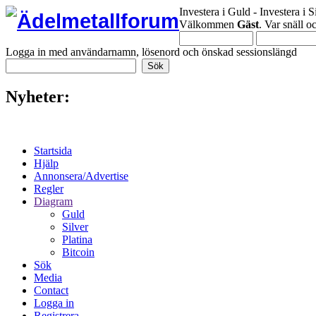
Investera i Guld - Investera i S
Välkommen
Gäst
. Var snäll 
Logga in med användarnamn, lösenord och önskad sessionslängd
Nyheter:
Startsida
Hjälp
Annonsera/Advertise
Regler
Diagram
Guld
Silver
Platina
Bitcoin
Sök
Media
Contact
Logga in
Registrera