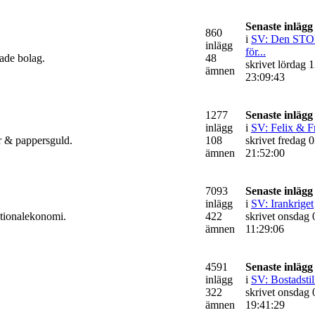
Senaste inlägg
860
i
SV: Den STO
inlägg
för...
rade bolag.
48
skrivet lördag 1
ämnen
23:09:43
1277
Senaste inlägg
inlägg
i
SV: Felix & F
er & pappersguld.
108
skrivet fredag 0
ämnen
21:52:00
7093
Senaste inlägg
inlägg
i
SV: Irankriget
ationalekonomi.
422
skrivet onsdag 0
ämnen
11:29:06
4591
Senaste inlägg
inlägg
i
SV: Bostadstil
322
skrivet onsdag 0
ämnen
19:41:29