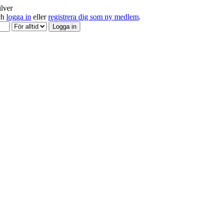
ilver
och
logga in
eller
registrera dig som ny medlem
.