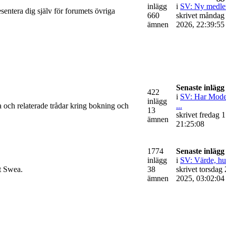
inlägg
i
SV: Ny medlem,
entera dig själv för forumets övriga
660
skrivet måndag
ämnen
2026, 22:39:55
Senaste inlägg
422
i
SV: Har Mode
inlägg
 och relaterade trådar kring bokning och
...
13
skrivet fredag 
ämnen
21:25:08
1774
Senaste inlägg
inlägg
i
SV: Värde, hur 
t Swea.
38
skrivet torsdag 
ämnen
2025, 03:02:04