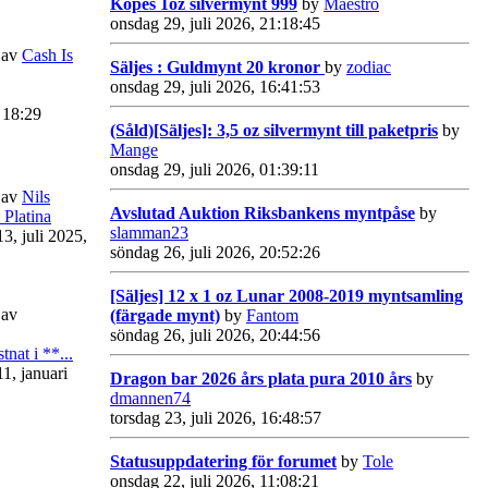
Köpes 1oz silvermynt 999
by
Maestro
onsdag 29, juli 2026, 21:18:45
av
Cash Is
Säljes : Guldmynt 20 kronor
by
zodiac
onsdag 29, juli 2026, 16:41:53
 18:29
(Såld)[Säljes]: 3,5 oz silvermynt till paketpris
by
Mange
onsdag 29, juli 2026, 01:39:11
av
Nils
Avslutad Auktion Riksbankens myntpåse
by
 Platina
slamman23
3, juli 2025,
söndag 26, juli 2026, 20:52:26
[Säljes] 12 x 1 oz Lunar 2008-2019 myntsamling
av
(färgade mynt)
by
Fantom
söndag 26, juli 2026, 20:44:56
tnat i **...
11, januari
Dragon bar 2026 års plata pura 2010 års
by
dmannen74
torsdag 23, juli 2026, 16:48:57
Statusuppdatering för forumet
by
Tole
onsdag 22, juli 2026, 11:08:21