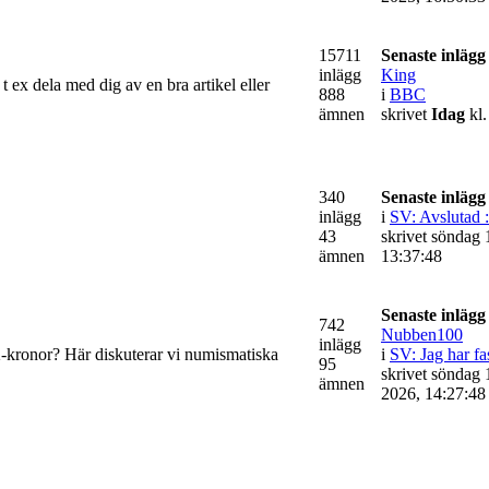
15711
Senaste inlägg
inlägg
King
 ex dela med dig av en bra artikel eller
888
i
BBC
ämnen
skrivet
Idag
kl.
340
Senaste inlägg
inlägg
i
SV: Avslutad :
43
skrivet söndag 1
ämnen
13:37:48
Senaste inlägg
742
Nubben100
inlägg
-kronor? Här diskuterar vi numismatiska
i
SV: Jag har fas
95
skrivet söndag 
ämnen
2026, 14:27:48