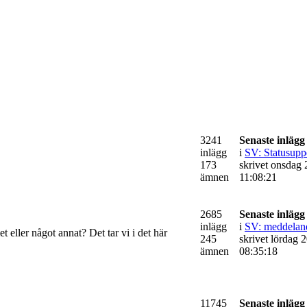
3241
Senaste inlägg
inlägg
i
SV: Statusuppd
173
skrivet onsdag 2
ämnen
11:08:21
2685
Senaste inlägg
inlägg
i
SV: meddeland
t eller något annat? Det tar vi i det här
245
skrivet lördag 2
ämnen
08:35:18
11745
Senaste inlägg