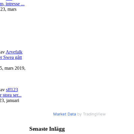
 intresse ...
 23, mars
av
Arvefalk
r Swea gått
15, mars 2019,
av
sff123
stora ser...
23, januari
Market Data
by TradingView
Senaste Inlägg