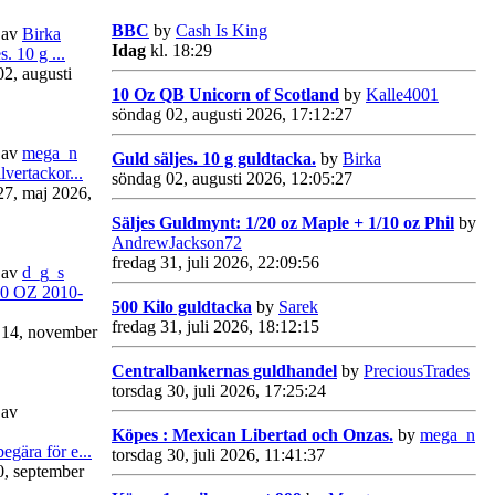
BBC
by
Cash Is King
av
Birka
Idag
kl. 18:29
. 10 g ...
02, augusti
10 Oz QB Unicorn of Scotland
by
Kalle4001
söndag 02, augusti 2026, 17:12:27
av
mega_n
Guld säljes. 10 g guldtacka.
by
Birka
lvertackor...
söndag 02, augusti 2026, 12:05:27
27, maj 2026,
Säljes Guldmynt: 1/20 oz Maple + 1/10 oz Phil
by
AndrewJackson72
fredag 31, juli 2026, 22:09:56
av
d_g_s
10 OZ 2010-
500 Kilo guldtacka
by
Sarek
fredag 31, juli 2026, 18:12:15
 14, november
Centralbankernas guldhandel
by
PreciousTrades
torsdag 30, juli 2026, 17:25:24
av
Köpes : Mexican Libertad och Onzas.
by
mega_n
gära för e...
torsdag 30, juli 2026, 11:41:37
30, september