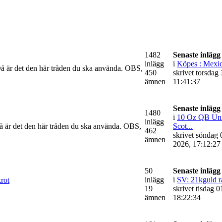
1482
Senaste inlägg
inlägg
i
Köpes : Mexic
 Då är det den här tråden du ska använda. OBS,
450
skrivet torsdag 
ämnen
11:41:37
Senaste inlägg
1480
i
10 Oz QB Uni
inlägg
 Då är det den här tråden du ska använda. OBS,
Scot...
462
skrivet söndag 
ämnen
2026, 17:12:27
50
Senaste inlägg
inlägg
i
SV: 21kguld r
rot
19
skrivet tisdag 0
ämnen
18:22:34