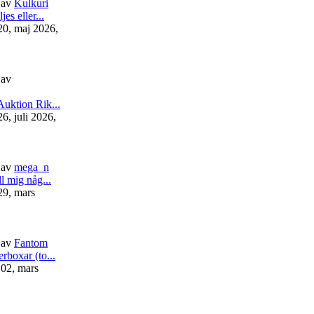
av
Kulkuri
jes eller...
20, maj 2026,
av
Auktion Rik...
6, juli 2026,
av
mega_n
ll mig någ...
29, mars
av
Fantom
rboxar (to...
 02, mars