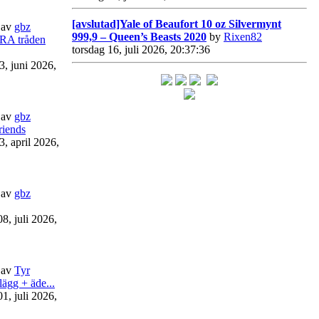
[avslutad]Yale of Beaufort 10 oz Silvermynt
av
gbz
999,9 – Queen’s Beasts 2020
by
Rixen82
RA tråden
torsdag 16, juli 2026, 20:37:36
3, juni 2026,
av
gbz
riends
3, april 2026,
av
gbz
8, juli 2026,
av
Tyr
lägg + äde...
1, juli 2026,