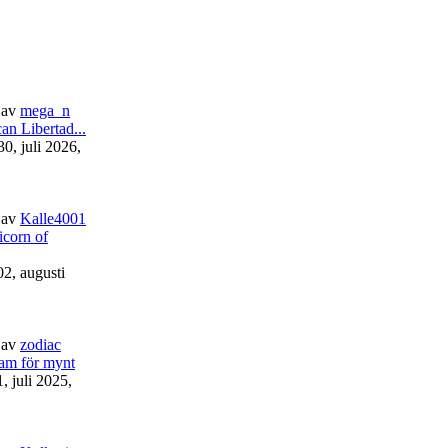
av
mega_n
an Libertad...
30, juli 2026,
av
Kalle4001
corn of
02, augusti
av
zodiac
am för mynt
1, juli 2025,