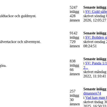
5247
Senaste inlägg
inlägg
i
SV: Guld säljes
 guldtackor och guldmynt.
428
skrivet söndag 
ämnen
2026, 12:05:27
9142
Senaste inlägg
inlägg
i
SV: Boliden si
 silvertackor och silvermynt.
729
skrivet onsdag 
ämnen
08:24:51
Senaste inlägg
838
i
SV: Panda 1/
inlägg
göra.
2...
66
skrivet måndag
ämnen
2022, 11:10:41
Senaste inlägg
257
dmannen74
inlägg
i
Vad kan man be
30
skrivet tisdag 
ämnen
2025, 16:50:33