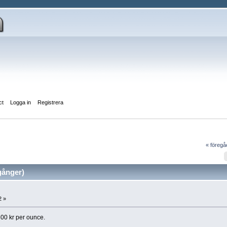
ct
Logga in
Registrera
« föreg
gånger)
2 »
300 kr per ounce.