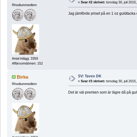
«
Svar #2 skrivet:
torsdag 30, juli 2015
Rhodiummedlem
Jag jämförde priset på en 1 oz guldtacka
Antal inlägg: 3359
Affärsomdömen: 152
SV: Tavex DK
Birka
«
Svar #3 skrivet:
torsdag 30, juli 2015
Rhodiummedlem
Det är väl premien som är lägre då på gu