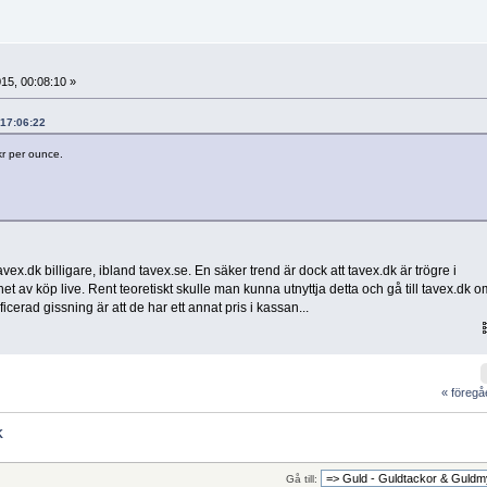
015, 00:08:10 »
 17:06:22
kr per ounce.
avex.dk billigare, ibland tavex.se. En säker trend är dock att tavex.dk är trögre i
et av köp live. Rent teoretiskt skulle man kunna utnyttja detta och gå till tavex.dk o
rad gissning är att de har ett annat pris i kassan...
« föreg
K
Gå till: