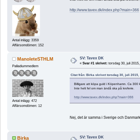
http://www.tavex.dk/index.php?main=366
Antal inlägg: 3359
Affärsomdömen: 152
SV: Tavex DK
ManoleteSTHLM
«
Svar #1 skrivet:
torsdag 30, juli 2015,
Palladiummedlem
Citat från: Birka skrivet torsdag 30, juli 2015,
Billigare att köpa guld i Köpenhamn. Ca 300 
Inte helt fel om man ändå ska på kroferie.
http://www.tavex.dk/index.php?main=366
Antal inlägg: 472
Affärsomdömen: 12
Nej, det är samma i Sverige och Danmark -
SV: Tavex DK
Birka