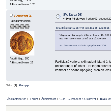
Antal inlägg: 3359
Affärsomdömen: 152
SV: Tavex DK
vonswartz
«
Svar #4 skrivet:
fredag 07, augusti 2
Palladiummedlem
Citat från: Birka skrivet torsdag 30, juli 2015,
Billigare att köpa guld i Köpenhamn. Ca 300 
Inte helt fel om man ändå ska på kroferie.
http://www.tavex.dk/index.php?main=366
Antal inlägg: 250
Faktiskt så varierar skillnaden! Ibland är t
Affärsomdömen: 23
prisändringar på nätet. Har ingen erfarenh
kommer en snabb uppgång. Men en kvalifice
Sidor: [
1
]
Gå upp
Ädelmetallforum
»
Forum
»
Ädelmetaller
»
Guld - Guldtackor & Guldmynt
»
Tavex D