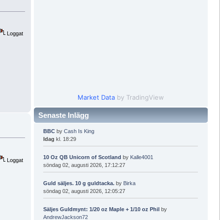
Loggat
Market Data
by TradingView
Senaste Inlägg
BBC
by
Cash Is King
Idag
kl. 18:29
10 Oz QB Unicorn of Scotland
by
Kalle4001
Loggat
söndag 02, augusti 2026, 17:12:27
Guld säljes. 10 g guldtacka.
by
Birka
söndag 02, augusti 2026, 12:05:27
Säljes Guldmynt: 1/20 oz Maple + 1/10 oz Phil
by
AndrewJackson72