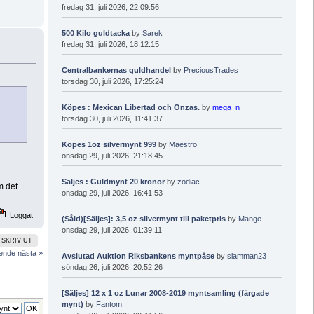
fredag 31, juli 2026, 22:09:56
500 Kilo guldtacka
by
Sarek
fredag 31, juli 2026, 18:12:15
Centralbankernas guldhandel
by
PreciousTrades
torsdag 30, juli 2026, 17:25:24
Köpes : Mexican Libertad och Onzas.
by
mega_n
torsdag 30, juli 2026, 11:41:37
Köpes 1oz silvermynt 999
by
Maestro
onsdag 29, juli 2026, 21:18:45
Säljes : Guldmynt 20 kronor
by
zodiac
m det
onsdag 29, juli 2026, 16:41:53
Loggat
(Såld)[Säljes]: 3,5 oz silvermynt till paketpris
by
Mange
onsdag 29, juli 2026, 01:39:11
SKRIV UT
ående
nästa »
Avslutad Auktion Riksbankens myntpåse
by
slamman23
söndag 26, juli 2026, 20:52:26
[Säljes] 12 x 1 oz Lunar 2008-2019 myntsamling (färgade
mynt)
by
Fantom