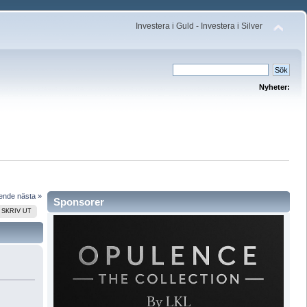
Investera i Guld - Investera i Silver
Nyheter:
ående
nästa »
Sponsorer
SKRIV UT