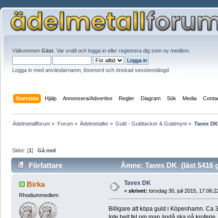
Välkommen
Gäst
. Var snäll och
logga in
eller
registrera dig som ny medlem
.
Logga in med användarnamn, lösenord och önskad sessionslängd
Startsida
Hjälp
Annonsera/Advertise
Regler
Diagram
Sök
Media
Conta
Ädelmetallforum
»
Forum
»
Ädelmetaller
»
Guld - Guldtackor & Guldmynt
»
Tavex DK
Sidor: [
1
]
Gå ned
Författare
Ämne: Tavex DK (läst 5416 
Tavex DK
Birka
«
skrivet:
torsdag 30, juli 2015, 17:06:2
Rhodiummedlem
Billigare att köpa guld i Köpenhamn. Ca 
Inte helt fel om man ändå ska på kroferie.