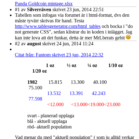
Panda Goldcoin mintage.xlsx
#1
av
Silverräven
skrivet 23 jun, 2014 22:51
Tabellen som infogas via forumet är i html-format, dvs den
måste tyvärr skrivas för hand. Testa
http://www.tablesgenerator.com/html_tables
och bocka i "do
not generate CSS", sedan klistrar du in koden i inlägget. Jag
kan inte lova att det funkar, detta är mer MrLberats gebit
#2
av
august
skrivet 24 jun, 2014 11:24
Citat från: Fantom skrivet 23 jun, 2014 22:32
1 oz ½ oz ¼ oz 1/10 oz
1/20 oz
1982
15.815 13.300 40.100
75.100
13.532 13.391 42.243
77.598
<12.000 <13.000<19.000<23.000
svart - planerad upplaga
blå - aktuell upplaga
röd- aktuell population
Vad menar du med "aktuell population" ( som ju alltid verkar