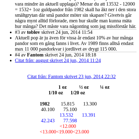
vara mindre än aktuell upplaga)? Menar du att 13532 - 12000
= 1532+ 1oz guldpandor från 1982 skall ha åkt ner i den stora
smältgrytan där små pandor möter sin skapare? Givetvis går
några mynt alltid förlorade, men hur skulle man kunna mäta
hur många? Det måste vara någonting som jag missförstår här.
#3
av
toblov
skrivet 24 jun, 2014 11:54
Aktuell pop är ju även för vissa år endast 10% av hur många
pandor som en gång fanns i livet. Av 1989 finns alltså endast
max 11 000 pandorkvar i jordlivet av drygt 115 000.
#4
av
Fantom
skrivet 24 jun, 2014 18:18
Citat från: august skrivet 24 jun, 2014 11:24
Citat från: Fantom skrivet 23 jun, 2014 22:32
1 oz ½ oz ¼ oz
1/10 oz 1/20 oz
1982
15.815 13.300
40.100 75.100
13.532 13.391
42.243 77.598
<12.000
<13.000<19.000<23.000