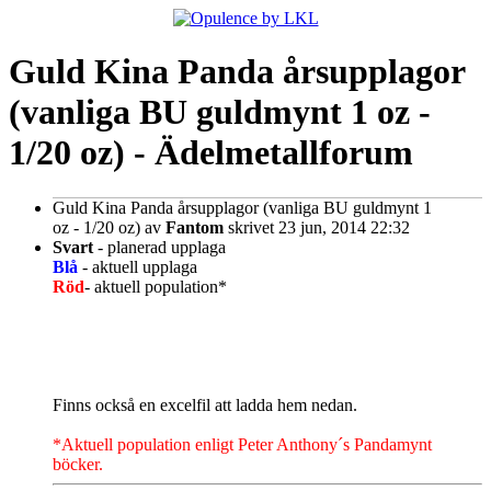
Guld Kina Panda årsupplagor
(vanliga BU guldmynt 1 oz -
1/20 oz) - Ädelmetallforum
Guld Kina Panda årsupplagor (vanliga BU guldmynt 1
oz - 1/20 oz)
av
Fantom
skrivet 23 jun, 2014 22:32
Svart
- planerad upplaga
Blå
- aktuell upplaga
Röd
- aktuell population*
Finns också en excelfil att ladda hem nedan.
*Aktuell population enligt Peter Anthony´s Pandamynt
böcker.