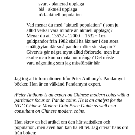
svart - planerad upplaga
blå - aktuell upplaga
röd- aktuell population
Vad menar du med "aktuell population" ( som ju
alltid verkar vara mindre än aktuell upplaga)?
Menar du att 13532 - 12000 = 1532+ 1oz
guldpandor från 1982 skall ha åkt ner i den stora
smältgrytan där små pandor möter sin skapare?
Givetvis går några mynt alltid förlorade, men hur
skulle man kunna mäta hur många? Det måste
vara någonting som jag missförstår här.
Jag tog all informationen från Peter Anthony´s Pandamynt
böcker. Han är en välkänd Pandamynt expert.
/Peter Anthony is an expert on Chinese modern coins with a
particular focus on Panda coins. He is an analyst for the
NGC Chinese Modern Coin Price Guide as well as a
consultant on Chinese modern coins.
Han skrev en hel artikel om den här statistiken och
population, men även han kan ha ett fel. Jag citerar hans ord
från boken: