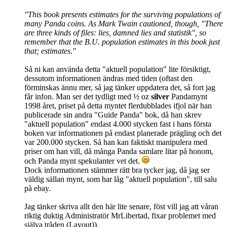
"This book presents estimates for the surviving populations of
many Panda coins. As Mark Twain cautioned, though, "There
are three kinds of files: lies, damned lies and statistik", so
remember that the B.U. population estimates in this book just
that; estimates."
Så ni kan använda detta "aktuell population" lite försiktigt,
dessutom informationen ändras med tiden (oftast den
förminskas ännu mer, så jag tänker uppdatera det, så fort jag
får infon. Man ser det tydligt med ½ oz
silver
Pandamynt
1998 året, priset på detta myntet flerdubblades ifjol när han
publicerade sin andra "Guide Panda" bok, då han skrev
"aktuell population" endast 4.000 stycken fast i hans första
boken var informationen på endast planerade prägling och det
var 200.000 stycken. Så han kan faktiskt manipulera med
priser om han vill, då många Panda samlare litar på honom,
och Panda mynt spekulanter vet det.
Dock informationen stämmer rätt bra tycker jag, då jag ser
väldig sällan mynt, som har låg "aktuell population", till salu
på ebay.
Jag tänker skriva allt den här lite senare, föst vill jag att våran
riktig duktig Administratör MrLibertad, fixar problemet med
själva tråden (Layout)).